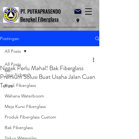
PT. PUTRAPRASENDO
Bengkel Fiberglass
Postingan
All Posts
All Posts
Nggak Perlu Mahal! Bak Fiberglass
Jasa Airbrush
Premium Solusi Buat Usaha Jalan Cuan
Terus
Kiosk Fiberglass
Wahana Waterboom
Meja Kursi Fiberglass
Produk Fiberglass Custom
Bak Fiberglass
Sirkus Waterplay