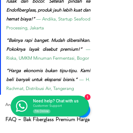
rusak dan bocor. Setelah pindah ke 
Endofiberglass, produk jauh lebih kuat dan 
hemat biaya!”
— Andika, Startup Seafood 
Processing, Jakarta
“Baknya rapi banget. Mudah dibersihkan. 
Pokoknya layak disebut premium!”
— 
Riska, UMKM Minuman Fermentasi, Bogor
“Harga ekonomis bukan tipu-tipu. Kami 
beli banyak untuk ekspansi bisnis.”
— H. 
Rachmat, Distribusi Air, Tangerang
1
Need help? Chat with us
Anda kapan menyusul mereka? 😉
Customer Support
I'm Online
FAQ – Bak Fiberglass Premium Harga 
Ekonomis