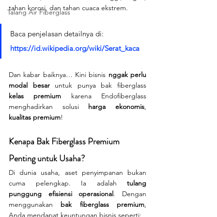
tahan korosi, dan tahan cuaca ekstrem.
Talang Air Fiberglass
Baca penjelasan detailnya di: 
https://id.wikipedia.org/wiki/Serat_kaca
Dan kabar baiknya… Kini bisnis 
nggak perlu 
modal besar
 untuk punya bak fiberglass 
kelas premium
 karena Endofiberglass 
menghadirkan solusi 
harga ekonomis
, 
kualitas premium
!
Kenapa Bak Fiberglass Premium 
Penting untuk Usaha?
Di dunia usaha, aset penyimpanan bukan 
cuma pelengkap. Ia adalah 
tulang 
punggung efisiensi operasional
. Dengan 
menggunakan 
bak fiberglass premium
, 
Anda mendapat keuntungan bisnis seperti: