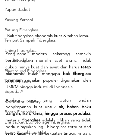
Papan Basket
Payung Parasol
Patung Fiberglass
Bak fiberglass ekonomis kuat & tahan lama.
Tempat Sampah Fiberglass
Lining Fiberglass
Pengusaha modern sekarang semakin 
cerdas dalam memilih aset bisnis. Tidak 
Ilmu Fiberglass
cukup hanya kuat dan awet dan harus 
tetap 
Playground Fiberglass
ekonomis
! Itulah mengapa 
bak fiberglass 
premium
 semakin populer digunakan oleh 
Toilet Portable
UMKM hingga industri di Indonesia.
Sepeda Air
Apalagi bagi yang butuh wadah 
Box Motor Delivery
penyimpanan kuat untuk 
air, bahan baku 
Booth Fiberglass
pangan, ikan, kimia, hingga proses produksi
, 
material 
fiberglass
 adalah pilihan yang tidak 
Life Jacket Box Storage Fiberglass
perlu diragukan lagi. Fiberglass terbuat dari 
Tangki Panel Fiberglass
serat kaca
, memiliki kekuatan tinggi, ringan, 