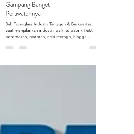
Bak Fiberglass Industri Cihuy
untuk Kebutuhan Industri:
Tahan Lama, Anti Ribet, dan
Gampang Banget
Perawatannya
Bak Fiberglass Industri Tangguh & Berkualitas.
Saat menjalankan industri, baik itu pabrik F&B,
peternakan, restoran, cold storage, hingga
pengolahan air, pemilihan bak fiberglass industri
bukan hal sepele. Kesalahan memilih material bikin
biaya perawatan melonjak, risiko kerusakan
meningkat, dan produksi jadi terhambat. Nah, bak
fiberglass industri hadir sebagai jawaban: kuat,
tahan lama, anti ribet, dan gampang
perawatannya . Cocok untuk lingkungan kerja
berat baik indoor