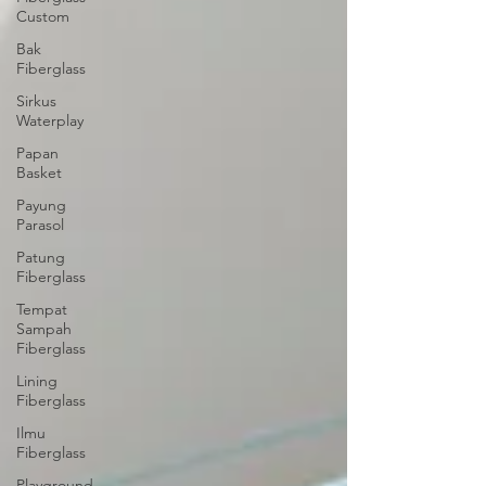
Custom
Bak
Fiberglass
Sirkus
Waterplay
Papan
Basket
Payung
Parasol
Patung
Fiberglass
Tempat
Sampah
Fiberglass
Lining
Fiberglass
Ilmu
Fiberglass
Playground