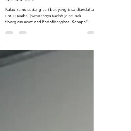
Ini Sekali Beli, Untungnya
Berkali-kali!
Kalau kamu sedang cari bak yang bisa diandalkan
untuk usaha, jawabannya sudah jelas: bak
fiberglass awet dari Endofiberglass. Kenapa?
Karena ini bukan sekadar wadah biasa, tapi
investasi usaha jangka panjang yang bikin biaya
perawatan semakin hemat dan untung makin
deras. Bayangkan membeli bak satu kali, lalu bisa
dipakai bertahun-tahun tanpa rusak ?Inilah yang
dibutuhkan oleh semua pelaku bisnis yang ingin
efisiensi maksimal. Alasan Kenapa Bak Fiberglass
Awet Itu Pilihan T