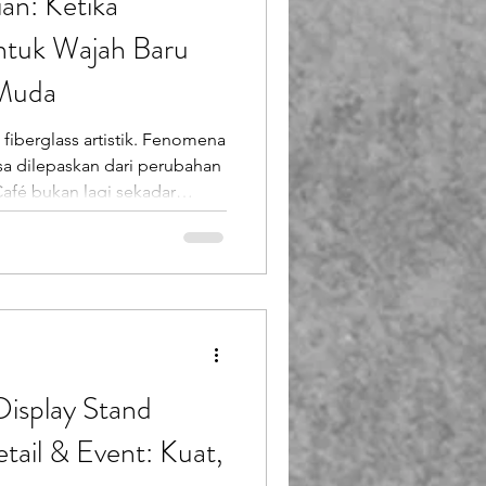
an: Ketika
ntuk Wajah Baru
Muda
fiberglass artistik. Fenomena
afé bukan lagi sekadar
ang sosial, ruang ekspresi,
s diri . Di tengah tuntutan
n, material konvensional mulai
sebagai wajah
 café estetik Indonesia .
g
isplay Stand
tail & Event: Kuat,