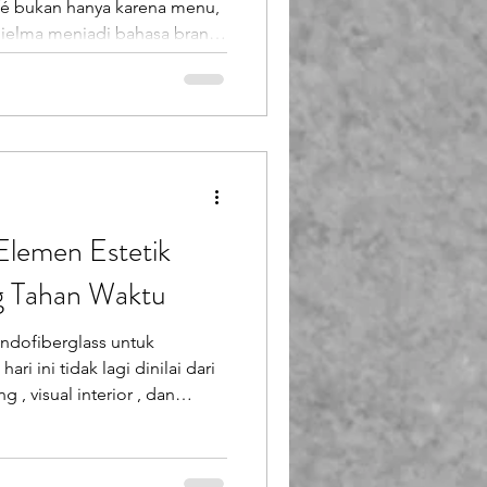
é bukan hanya karena menu,
buah café hari ini bisa viral
tapi karena identitas visualnya
esain café bukan lagi urusan
strategi branding yang
itioning bisnis. Evolusi
pi
 Elemen Estetik
g Tahan Waktu
Endofiberglass untuk
ri ini tidak lagi dinilai dari
 , visual interior , dan
h café. Di sinilah fiberglass