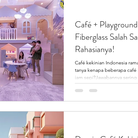
Café + Playgroun
Fiberglass Salah S
Rahasianya!
Café kekinian Indonesia rama
tanya kenapa beberapa café s
jam sepi?Jawabannya sering 
melainkan pengalaman ruang 
fiberglass menjadi “senjata rahasia” banyak brand F&B.
Bukan gimmick, tapi strateg
meningkatkan durasi kunjung
. Fenomena Baru: Café Buka
Café kekinian Indonesia me