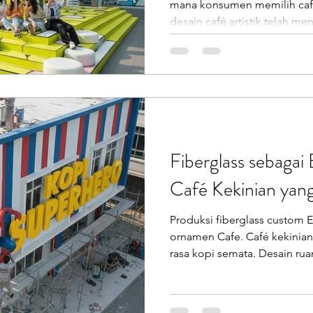
mana konsumen memilih caf
desain café artistik telah menjelma menjadi bahasa brand
yang paling cepat dikenali. Se
bukan karena rasanya saja, te
kuat, unik, dan konsisten . D
estetika belaka, desain adalah 
berdampak langsung pada pos
Café: Dari Tempat Minum Ko
Fiberglass sebagai
Café Kekinian yan
Produksi fiberglass custom 
ornamen Cafe. Café kekinian ha
rasa kopi semata. Desain ruang
ketahanan material menjadi faktor penting yang
menentukan umur bisnis sebua
untuk café hadir sebagai solusi yang tidak hanya estetik,