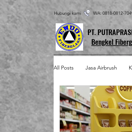
Hubungi kami WA: 0818-0812-7
PT. PUTRAPRA
Bengkel Fiberg
All Posts
Jasa Airbrush
K
Produk Fiberglass Custom
Patung Fiberglass
Temp