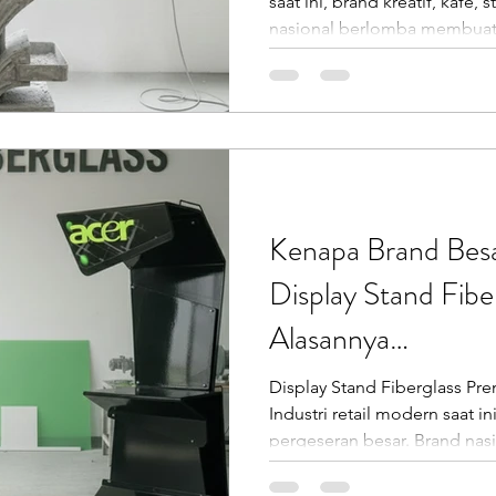
saat ini, brand kreatif, kafe
nasional berlomba membuat 
memorable. Salah satu media
adalah display stand fibergla
ini mampu membentuk objek 
mulai dari karakter 3D, mask
bentuk display unik yang ti
kayu atau akrilik. Display stan
Kenapa Brand Besa
Display Stand Fiber
Alasannya…
Display Stand Fiberglass Pr
Industri retail modern saat 
pergeseran besar. Brand nas
hingga pengelola mall mulai
berbahan kayu atau besi, dan