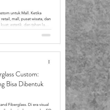
ustom untuk Mall. Ketika
etail, mall, pusat wisata, dan
 kuat, estetik, dan tahan lama
h kenapa display stand
r, banyak brand retail dan
s karena material ini
rna antara kekuatan,
ntuk. Jika Anda
rglass Custom:
ng Bisa Dibentuk
and Fiberglass. Di era visual