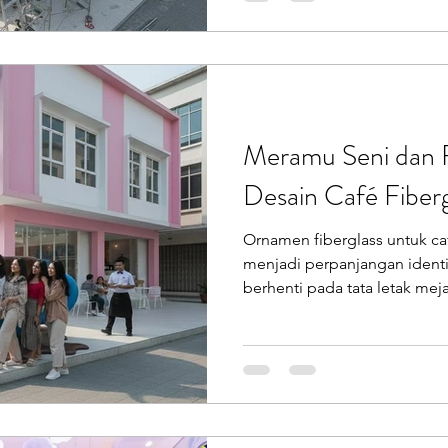
tetapi juga tahan waktu. Bany
tahun pertama, namun mulai 
dalam hitungan tahun. Masal
Meramu Seni dan 
Desain Café Fiberg
Ornamen fiberglass untuk caf
menjadi perpanjangan identit
berhenti pada tata letak meja
fiberglass hadir sebagai jawaban atas kebutuhan ruang
yang tidak hanya fungsional, t
dan berkarakter kuat . Bagi a
premium, material bukan s
melainkan medium ekspresi .
Fungsional ke Artistik Dulu, 