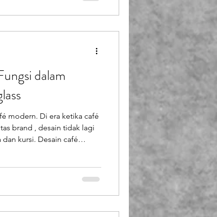
ak café terlihat menarik di
kusam, rusak, atau usang
ahnya sering ka
Fungsi dalam
lass
é modern. Di era ketika café
as brand , desain tidak lagi
 dan kursi. Desain café
etapi juga artistik, ikonik,
rsitek dan pemilik café
ekadar bahan bangunan—
 Evolusi Desain Café: Dari
café dirancang u