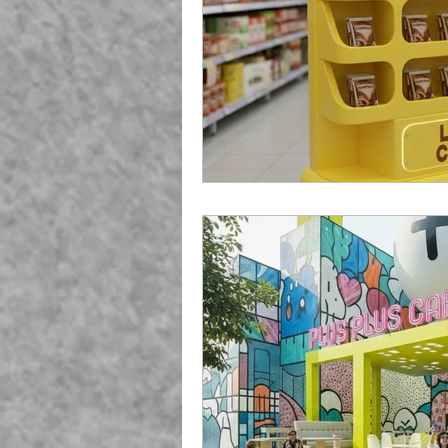
Playground Fiberglass
T
Life Jacket Box Storage Fib