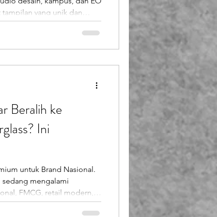
, studio desain, kampus, dan EO
tampilan yang unik dan
 yang kini paling populer
ss custom , karena material
apa pun sesuai imajinasi,
ot, properti dekorasi, hingga
dak bisa diwujudkan dengan
d fiber
r Beralih ke
glass? Ini
emium untuk Brand Nasional.
ini sedang mengalami
ional, FMCG, retail modern,
 meninggalkan display
 beralih ke display stand