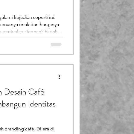
Booth Fiberglass
lami kejadian seperti ini:
benarnya enak dan harganya
lass
a penjualan stagnan? Padahal
a-biasa saja malah laris manis
ntong. Ternyata, salah satu
ilupakan adalah display
begitu saja di rak biasa,
merek lain, s
n Desain Café
mbangun Identitas
k branding café. Di era di