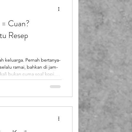
d = Cuan?
atu Resep
h keluarga. Pernah bertanya-
elalu ramai, bahkan di jam-
kali bukan cuma soal kopi,
. Hari ini, café playground
i desain yang diam-diam
an, repeat order, dan omzet
n Sekadar Tempat Ngopi
ngalami pergeseran besa