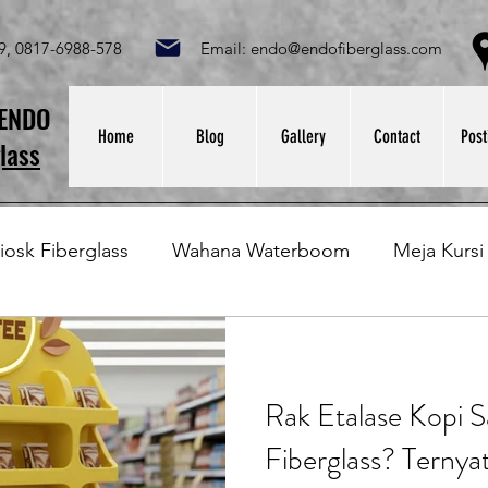
049, 0817-6988-578 Email:
endo@endofiberglass.com
Lok
SENDO
Home
Blog
Gallery
Contact
Post
lass
iosk Fiberglass
Wahana Waterboom
Meja Kursi
Bak Fiberglass
Sirkus Waterplay
Papan Bask
Rak Etalase Kopi S
at Sampah Fiberglass
Lining Fiberglass
Ilmu Fib
Fiberglass? Ternyat