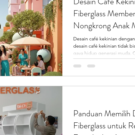
Desain Café Kekini
Fiberglass Membe
Nongkrong Anak 
Desain café kekinian dengan 
desain café kekinian tidak bisa dilepaskan dari perubahan
gaya hidup generasi muda. C
tempat minum kopi, tetapi ru
bahkan perpanjangan identita
visual, estetika, dan keunika
terasa monoton. Di sinilah fiberglass hadir 
baru yang membentuk karakter
Café Kekinian sebagai Ruan
Panduan Memilih D
Fiberglass untuk Re