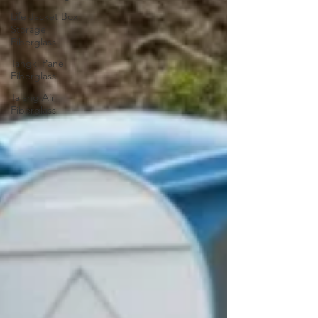
Life Jacket Box
Storage
Fiberglass
Tangki Panel
Fiberglass
Talang Air
Fiberglass