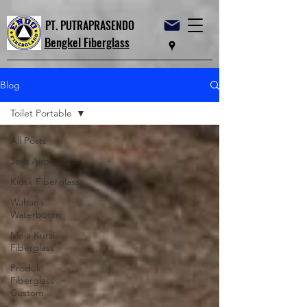
PT. PUTRAPRASENDO
Bengkel Fiberglass
Blog
Toilet Portable
All Posts
Jasa Airbrush
Kiosk Fiberglass
Wahana
Waterboom
Meja Kursi
Fiberglass
Produk
Fiberglass
Custom