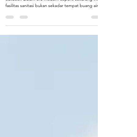
Sanitasi Zaman Now
Toilet portable fiberglass higienis untuk area
outdoor. Dalam era modern seperti sekarang ini,
fasilitas sanitasi bukan sekadar tempat buang air,
tetapi bagian penting dari pengalaman
pengunjung dan keamanan kesehatan publik .
Oleh karena itu, pilihan toilet portable higienis
menjadi solusi ideal baik untuk area proyek
konstruksi , event outdoor besar , maupun
rekreasi seperti waterpark kecil dan taman wisata .
Toilet portable fiberglass dari Endofiberglass , unit
produksi