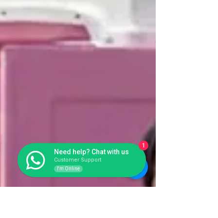
1
Need help? Chat with us
Customer Support
I'm Online