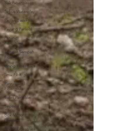
Bak Fiberglass
Sirkus Waterplay
Papan Basket
Payung Parasol
Patung
Fiberglass
Tempat Sampah
Fiberglass
Lining Fiberglass
Ilmu Fiberglass
Playground
Fiberglass
Toilet Portable
Sepeda Air
Box Motor
Delivery
Booth Fiberglass