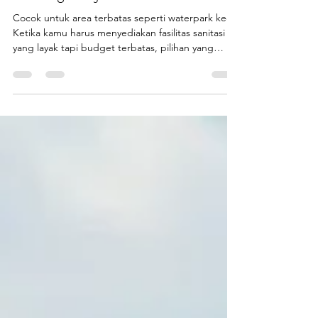
Mau Harga Hemat tapi Tetap
Keren? Toilet Portable
Fiberglass Ini Nggak Bikin
Kantong Menjerit
Cocok untuk area terbatas seperti waterpark kecil.
Ketika kamu harus menyediakan fasilitas sanitasi
yang layak tapi budget terbatas, pilihan yang
paling pas adalah toilet portable fiberglass .
Banyak kontraktor pemula, UMKM, hingga
pemerintah daerah mencari harga toilet portable
fiberglass yang ramah kantong, tapi tetap tampil
profesional. Dan itu yang lagi kamu cari sekarang,
kan? Kabar baiknya… PT Putra Prasendo Berkarya
melalui brand produksinya Endofiberglass hadir
seb