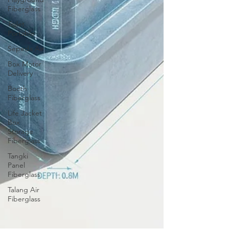
Fiberglass
Toilet
Portable
Sepeda Air
Box Motor
Delivery
Booth
Fiberglass
Life Jacket
Box
Storage
Fiberglass
Tangki
Panel
Fiberglass
Talang Air
Fiberglass