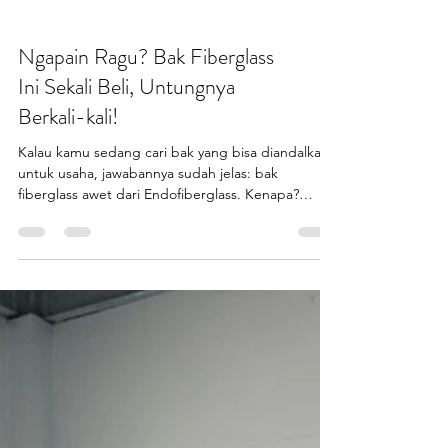
Ngapain Ragu? Bak Fiberglass
Ini Sekali Beli, Untungnya
Berkali-kali!
Kalau kamu sedang cari bak yang bisa diandalkan
untuk usaha, jawabannya sudah jelas: bak
fiberglass awet dari Endofiberglass. Kenapa?
Karena ini bukan sekadar wadah biasa, tapi
investasi usaha jangka panjang yang bikin biaya
perawatan semakin hemat dan untung makin
deras. Bayangkan membeli bak satu kali, lalu bisa
dipakai bertahun-tahun tanpa rusak ?Inilah yang
dibutuhkan oleh semua pelaku bisnis yang ingin
efisiensi maksimal. Alasan Kenapa Bak Fiberglass
Awet Itu Pilihan T