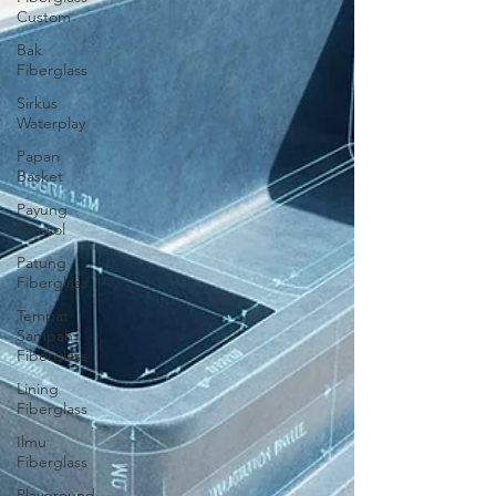
Custom
Bak
Fiberglass
Sirkus
Waterplay
Papan
Basket
Payung
Parasol
Patung
Fiberglass
Tempat
Sampah
Fiberglass
Lining
Fiberglass
Ilmu
Fiberglass
Playground