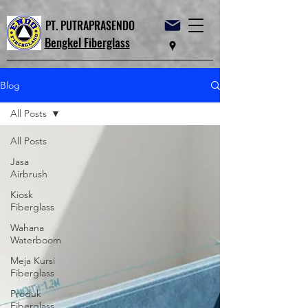
PT. PUTRAPRASENDO
Bengkel Fiberglass
Blog
All Posts
All Posts
Jasa
Airbrush
Kiosk
Fiberglass
Wahana
Waterboom
Meja Kursi
Fiberglass
Produk
Fiberglass