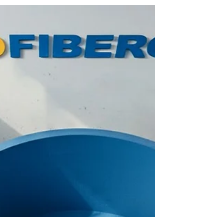
pengolahan air, pemilihan bak fiberglass industri
bukan hal sepele. Kesalahan memilih material bikin
biaya perawatan melonjak, risiko kerusakan
meningkat, dan produksi jadi terhambat. Nah, bak
fiberglass industri hadir sebagai jawaban: kuat,
tahan lama, anti ribet, dan gampang
perawatannya . Cocok untuk lingkungan kerja
berat baik indoor