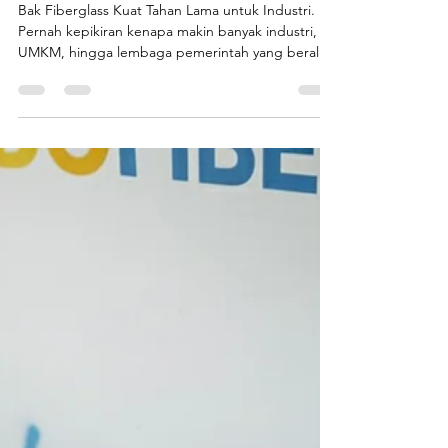
Andalan Banyak Usaha?
Jawabannya Bikin Keraguanmu
Sirna!
Bak Fiberglass Kuat Tahan Lama untuk Industri.
Pernah kepikiran kenapa makin banyak industri,
UMKM, hingga lembaga pemerintah yang beralih
ke bak fiberglass dibanding bak plastik atau
stainless steel ? Jawabannya sederhana: Investasi
yang lebih cerdas . Bukan hanya karena kuat dan
tahan lama , tetapi juga mendukung efisiensi
operasional usaha secara nyata. Endofiberglass (PT
Putra Prasendo Berkarya) sebagai produsen bak
fiberglass industri berkualitas di Jabodetabek
telah m