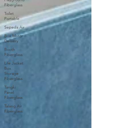
Fiberglass
Toilet
Portable
Sepeda Air
Box Motor
Delivery
Booth
Fiberglass
Life Jacket
Box
Storage
Fiberglass
Tangki
Panel
Fiberglass
Talang Air
Fiberglass