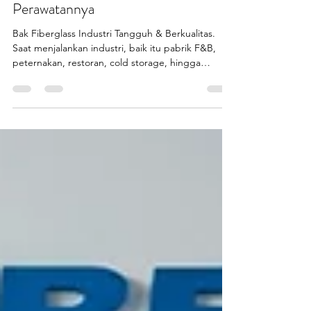
Bak Fiberglass Industri Cihuy
untuk Kebutuhan Industri:
Tahan Lama, Anti Ribet, dan
Gampang Banget
Perawatannya
Bak Fiberglass Industri Tangguh & Berkualitas.
Saat menjalankan industri, baik itu pabrik F&B,
peternakan, restoran, cold storage, hingga
pengolahan air, pemilihan bak fiberglass industri
bukan hal sepele. Kesalahan memilih material bikin
biaya perawatan melonjak, risiko kerusakan
meningkat, dan produksi jadi terhambat. Nah, bak
fiberglass industri hadir sebagai jawaban: kuat,
tahan lama, anti ribet, dan gampang
perawatannya . Cocok untuk lingkungan kerja
berat baik indoor