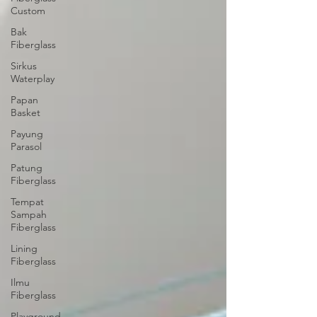
Custom
Bak
Fiberglass
Sirkus
Waterplay
Papan
Basket
Payung
Parasol
Patung
Fiberglass
Tempat
Sampah
Fiberglass
Lining
Fiberglass
Ilmu
Fiberglass
Playground