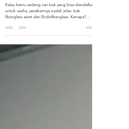
Ini Sekali Beli, Untungnya
Berkali-kali!
Kalau kamu sedang cari bak yang bisa diandalkan
untuk usaha, jawabannya sudah jelas: bak
fiberglass awet dari Endofiberglass. Kenapa?
Karena ini bukan sekadar wadah biasa, tapi
investasi usaha jangka panjang yang bikin biaya
perawatan semakin hemat dan untung makin
deras. Bayangkan membeli bak satu kali, lalu bisa
dipakai bertahun-tahun tanpa rusak ?Inilah yang
dibutuhkan oleh semua pelaku bisnis yang ingin
efisiensi maksimal. Alasan Kenapa Bak Fiberglass
Awet Itu Pilihan T