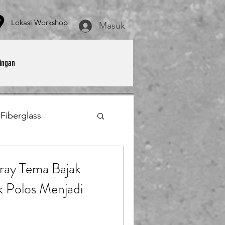
asi Workshop
Masuk
ingan
 Fiberglass
et
Payung Parasol
ay Tema Bajak
k Polos Menjadi
erglass