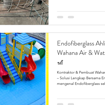
persis seperti kapal selam k
sekadar patung hiasan, tapi 
duduki, dan menjadi pusat pe
Endofiberglass (PT Putra Pr
imajinasi itu menjadi kenyat
ini adalah bukti nyata keahl
Endofiberglass Ah
Wahana Air & Wate
🎢
Kontraktor & Pembuat Wahana
– Solusi Lengkap Bersama E
mengenal Endofiberglass se
ornamen, patung, dan maskot
Padahal, kemampuan kami jau
mitra terpercaya yang siap 