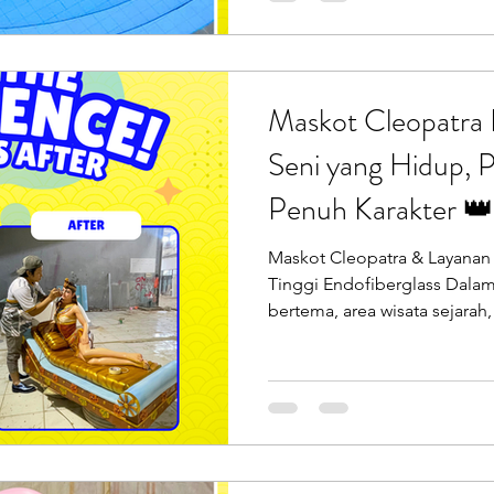
kebutuhan wahana air dan ta
desain, pembuatan, hingga 
Anda berencana membangun
asik, waterpark mini
Maskot Cleopatra 
Seni yang Hidup, 
Penuh Karakter 
Maskot Cleopatra & Layanan
Tinggi Endofiberglass Dal
bertema, area wisata sejarah
hiburan, patung tokoh ikonik
langsung membangun suasana
paling terkenal dan penuh p
Menciptakan patung Cleopatr
tapi juga memancarkan kea
membutuhkan keahlian tinggi,