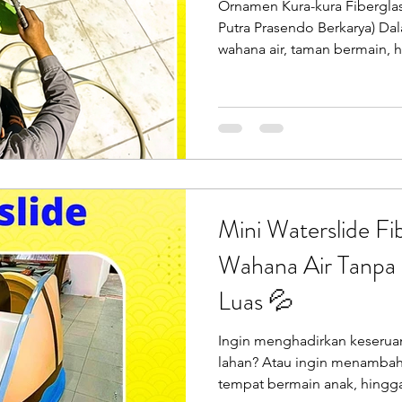
Ornamen Kura-kura Fiberglas
Putra Prasendo Berkarya) D
wahana air, taman bermain, h
ornamen karakter bukan seka
menjadi daya tarik utama y
lebih akrab, menyenangkan,
pengunjung. Salah satu karak
cocok untuk segala tema lau
pekerja sedang memoles patu
Mini Waterslide Fi
Wahana Air Tanpa
Luas 💦
Ingin menghadirkan keseruan 
lahan? Atau ingin menambah 
tempat bermain anak, hingga