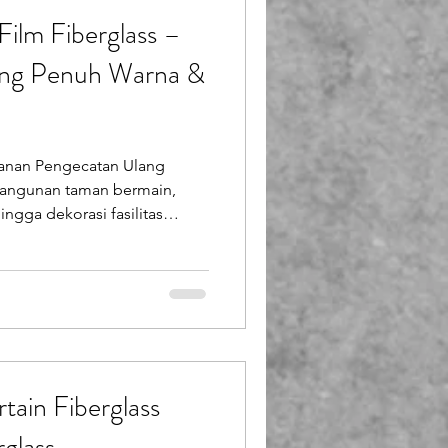
ilm Fiberglass –
ang Penuh Warna &
anan Pengecatan Ulang
angunan taman bermain,
ingga dekorasi fasilitas
uk unik dan berwarna cerah
ama. Salah satu bentuk yang
enali adalah Kamera Film
, penuh kenangan, dan bisa
ia membuatnya cocok untuk
si. Endofiberglass (PT Putra
ain Fiberglass
glass