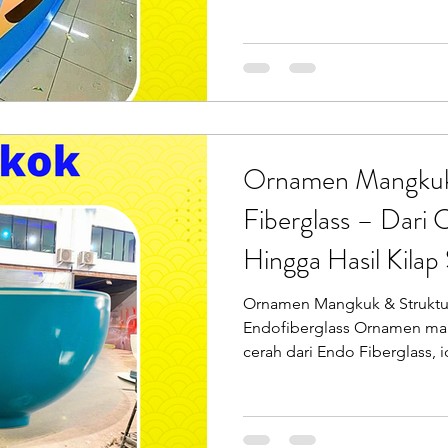
biaya besar? Informasi Konta
Endo Fiberglass – PT Putra 
Sebagai spesialis pembuata
produk fiberglass, kami men
berukuran kompak yang dira
aman, seru, dan awet diguna
Pemb
Ornamen Mangkuk
Fiberglass – Dari 
Hingga Hasil Kila
Ornamen Mangkuk & Struktur
Endofiberglass Ornamen man
cerah dari Endo Fiberglass, 
dan ruang publik. Temukan le
www.endofiberglass.com. 
bertema, dekorasi area wisat
yang unik, bentuk lengkung