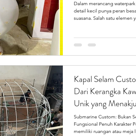
Dalam merancang waterpark a
oilet Portable
Sepeda Air
Box Motor Delivery
detail kecil punya peran b
suasana. Salah satu elemen y
adalah Waterspray atau pancur
erglass
Tangki Panel Fiberglass
Talang Air Fiberg
Endofiberglass (PT Putra Pra
menghadirkan kreasi istimew
Laut) yang lucu, ramah, dan 
Ornamen Waterspray Pirates 
hanya bentuk benda bulat pol
Kapal Selam Custo
Dari Kerangka Ka
Unik yang Menakj
Submarine Custom: Bukan Se
Fungsional Penuh Karakter
memiliki ruangan atau meja 