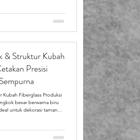
k Mini Waterslide buatan
Prasendo adalah jawabannya!
n wahana taman hiburan dan
ghadirkan perosotan air
ncang khusus agar tetap
kan jangka panjang. Proses
 & Struktur Kubah
Cetakan Presisi
p Sempurna
 Kubah Fiberglass Produksi
gkok besar berwarna biru
ideal untuk dekorasi taman
bih lanjut di
Dalam pembangunan wahana
a, hingga elemen arsitektur
 dan ornamen besar sering