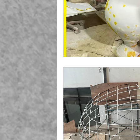
Playground Fiberglass
T
Life Jacket Box Storage Fib