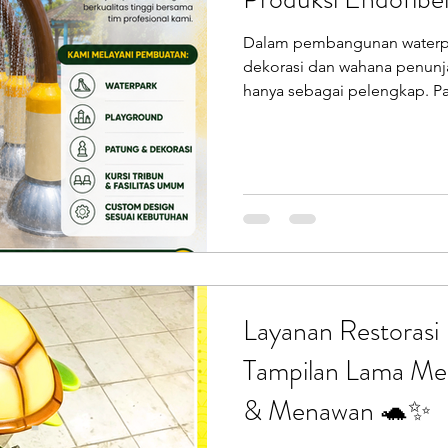
Dalam pembangunan waterpar
dekorasi dan wahana penunja
hanya sebagai pelengkap. Pad
yang indah dan menyegarkan
yang serius, terukur, dan ber
Endofiberglass (PT Putra P
bahwa Water Curtain bukan s
bagian penting yang mencipt
ikonik, dan digunakan secar
Layanan Restoras
Tampilan Lama Men
& Menawan 🐢✨