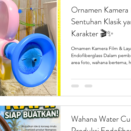
pemahaman mend
Ornamen Kamera F
Sentuhan Klasik y
Karakter 🎬✨
Ornamen Kamera Film & Lay
Endofiberglass Dalam pemb
area foto, wahana bertema, h
umum, ornamen dengan bent
selalu menjadi daya tarik ut
paling ikonik dan mudah dik
Klasik. Bentuknya yang unik
diwarnai dengan variasi cer
berbagai jenis tema dan loka
Prasendo
Wahana Water Curt
Produksi Endofiber