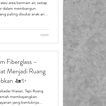
tau area bermain air, setiap
Booth Fiberglass
esar dalam membangun
ang paling disukai anak-anak
an air hias. Dan kali ini,
lass
sendo Berkarya)
a dengan tema Pirates (Bajak
penuh warna. Proses Painting
type 2 Apa yang awalnya
os tanpa identitas, kini ber
m Fiberglass –
wat Menjadi Ruang
ubkan 🚤✨
kadar Hiasan, Tapi Ruang
 Pernah membayangkan
layanan yang bentuknya