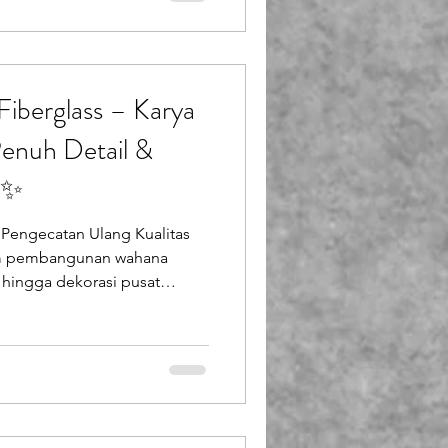
man bermain air mulai dari
pemasangan lengkap. Baik
 kolam bermain anak yang
Fiberglass – Karya
Penuh Detail &
✨
 Pengecatan Ulang Kualitas
am pembangunan wahana
, hingga dekorasi pusat
 adalah daya tarik utama yang
. Salah satu tokoh yang
esona adalah Cleopatra.
a yang tidak hanya mirip,
gungan dan keindahan
 ketelitian luar biasa, dan