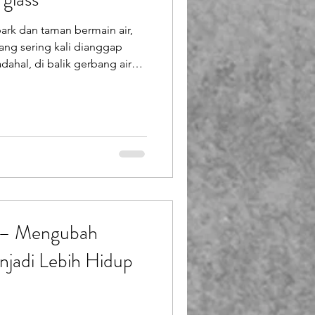
k dan taman bermain air,
ng sering kali dianggap
ahal, di balik gerbang air
, terdapat produksi wahana
basis material unggulan.
rasendo Berkarya) memahami
ekadar hiasan, melainkan
akan suasana, menjadi titik
a intens oleh ribuan pengunju
i – Mengubah
jadi Lebih Hidup