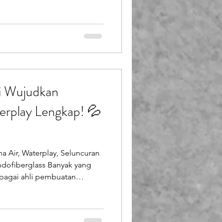
artun yang ikonik? Bukan
benar-benar bisa dipakai,
rhatian yang tak terlupakan?
asendo Berkarya) mewujudkan
aan nyata. Proyek kapal selam
ian kami mengerjakan bentuk
li Wujudkan
rplay Lengkap! 💦
 Air, Waterplay, Seluncuran
ndofiberglass Banyak yang
bagai ahli pembuatan
 yang detail serta indah.
h lebih luas! Kami adalah
mewujudkan seluruh