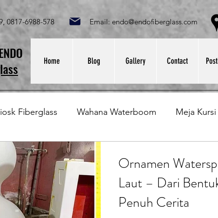
049, 0817-6988-578 Email:
endo@endofiberglass.com
Lok
SENDO
Home
Blog
Gallery
Contact
Post
lass
iosk Fiberglass
Wahana Waterboom
Meja Kursi
Bak Fiberglass
Sirkus Waterplay
Papan Bask
Ornamen Waterspr
Laut – Dari Bentu
at Sampah Fiberglass
Lining Fiberglass
Ilmu Fib
Penuh Cerita