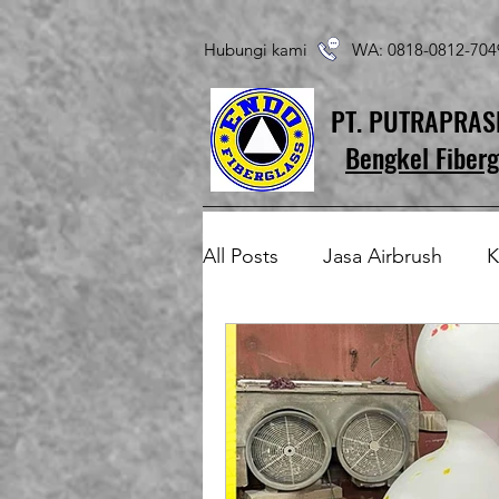
Hubungi kami WA: 0818-0812-7
PT. PUTRAPRA
Bengkel Fiberg
All Posts
Jasa Airbrush
K
Produk Fiberglass Custom
Patung Fiberglass
Temp