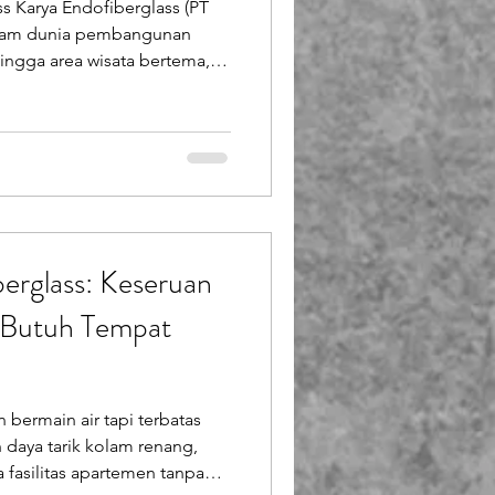
s Karya Endofiberglass (PT
alam dunia pembangunan
ingga area wisata bertema,
dar pelengkap keindahan. Ia
ang membuat suasana menjadi
 dan mudah diingat oleh
ter yang paling disukai dan
t adalah Kura-kura. Seorang
ng kura-kura besar dari f
berglass: Keseruan
 Butuh Tempat
bermain air tapi terbatas
daya tarik kolam renang,
 fasilitas apartemen tanpa