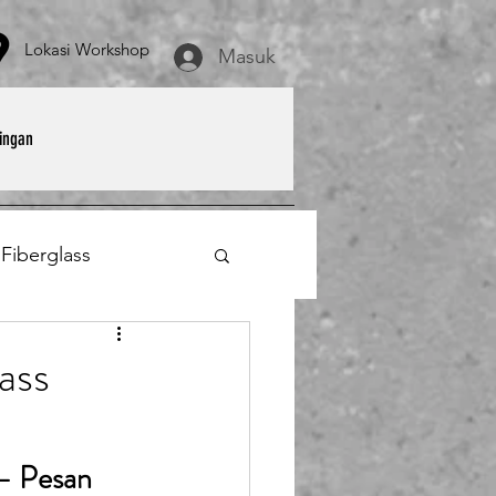
asi Workshop
Masuk
ingan
 Fiberglass
et
Payung Parasol
ass
erglass
– Pesan 