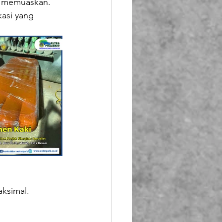
ng memuaskan.
asi yang 
aksimal.