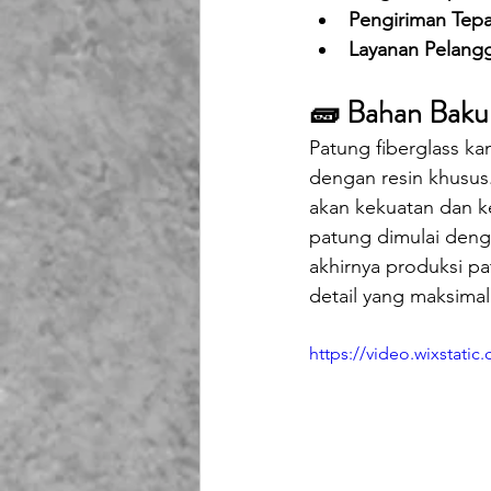
Pengiriman Tep
Layanan Pelangg
🧱 Bahan Baku 
Patung fiberglass kam
dengan resin khusus.
akan kekuatan dan k
patung dimulai deng
akhirnya produksi p
detail yang maksimal
https://video.wixstat