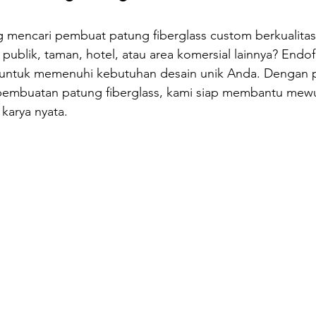
oilet Portable
Sepeda Air
Box Motor Delivery
mencari pembuat patung fiberglass custom berkualitas
ublik, taman, hotel, atau area komersial lainnya? Endofi
erglass
Tangki Panel Fiberglass
Talang Air Fiberg
t untuk memenuhi kebutuhan desain unik Anda. Dengan
pembuatan patung fiberglass, kami siap membantu mewu
 karya nyata.