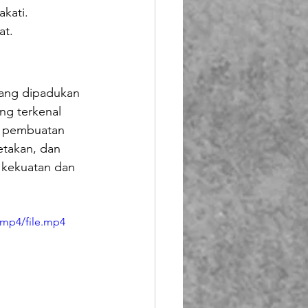
akati.
at.
 yang dipadukan 
ng terkenal 
s pembuatan 
takan, dan 
 kekuatan dan 
/mp4/file.mp4