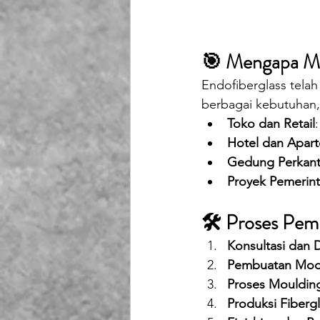
🎯 Mengapa Me
Endofiberglass tela
berbagai kebutuhan,
Toko dan Retail
Hotel dan Apar
Gedung Perkant
Proyek Pemerin
🛠️ Proses Pem
Konsultasi dan 
Pembuatan Mod
Proses Mouldin
Produksi Fiberg