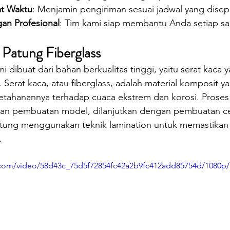
at Waktu
: Menjamin pengiriman sesuai jadwal yang disep
an Profesional
: Tim kami siap membantu Anda setiap sa
Patung Fiberglass
i dibuat dari bahan berkualitas tinggi, yaitu serat kaca
 Serat kaca, atau fiberglass, adalah material komposit ya
etahanannya terhadap cuaca ekstrem dan korosi. Prose
an pembuatan model, dilanjutkan dengan pembuatan ce
atung menggunakan teknik lamination untuk memastikan
.
ic.com/video/58d43c_75d5f72854fc42a2b9fc412add85754d/1080p