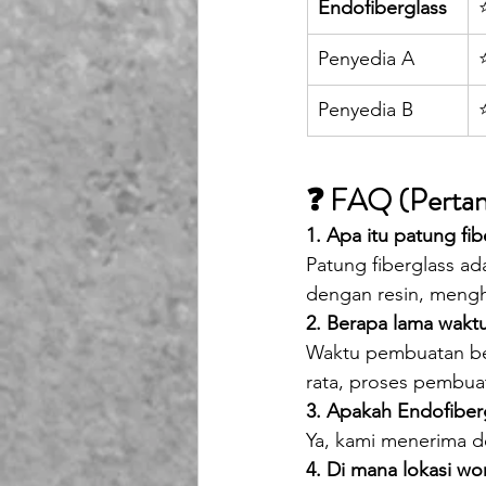
Endofiberglass
Penyedia A
Penyedia B
❓ FAQ (Pertany
1. Apa itu patung fib
Patung fiberglass ad
dengan resin, mengh
2. Berapa lama wakt
Waktu pembuatan ber
rata, proses pembua
3. Apakah Endofiber
Ya, kami menerima d
4. Di mana lokasi w