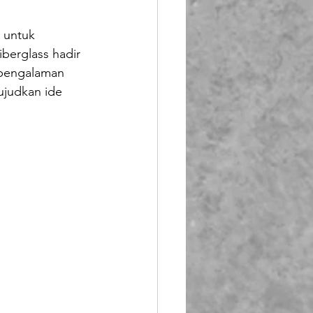
Booth Fiberglass
 untuk 
berglass hadir 
lass
 pengalaman 
judkan ide 