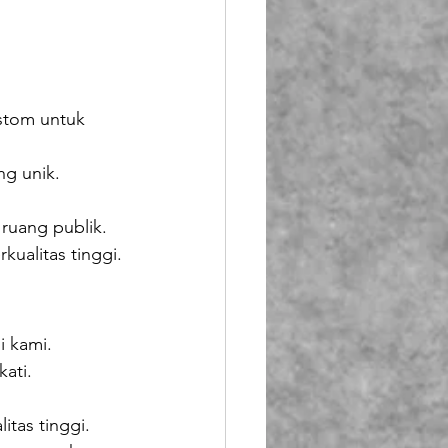
stom untuk 
ng unik.
 ruang publik.
kualitas tinggi.
i kami.
ati.
tas tinggi.