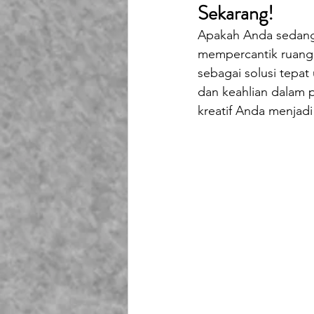
Sekarang!
Playground Fiberglass
T
Apakah Anda sedang 
mempercantik ruang p
Life Jacket Box Storage Fib
sebagai solusi tepa
dan keahlian dalam 
kreatif Anda menjadi