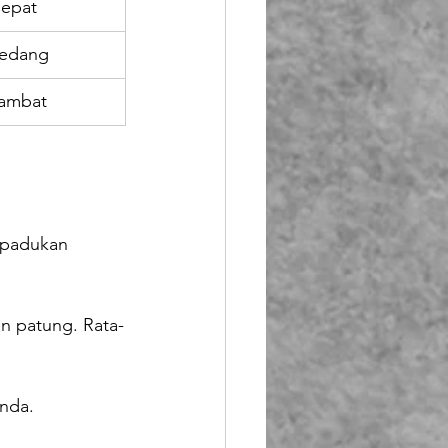
epat
edang
ambat
dipadukan 
n patung. Rata-
nda.