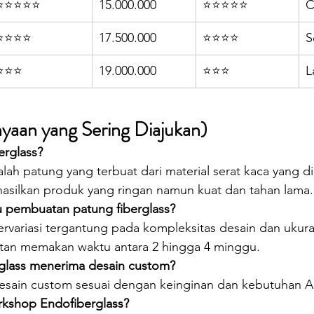
⭐⭐⭐⭐⭐
15.000.000
⭐⭐⭐⭐⭐
C
⭐⭐⭐⭐
17.500.000
⭐⭐⭐⭐
S
⭐⭐⭐
19.000.000
⭐⭐⭐
L
aan yang Sering Diajukan)
erglass?
alah patung yang terbuat dari material serat kaca yang 
asilkan produk yang ringan namun kuat dan tahan lama.
u pembuatan patung fiberglass?
variasi tergantung pada kompleksitas desain dan ukura
tan memakan waktu antara 2 hingga 4 minggu.
glass menerima desain custom?
esain custom sesuai dengan keinginan dan kebutuhan A
orkshop Endofiberglass?