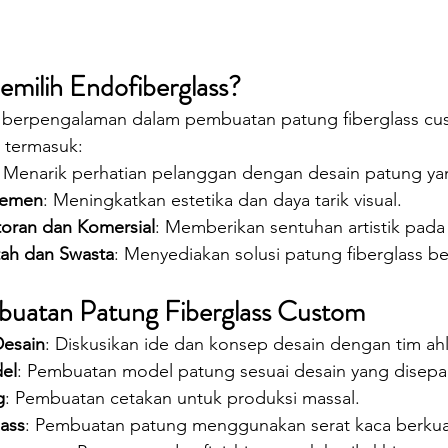
milih Endofiberglass?
h berpengalaman dalam pembuatan patung fiberglass cu
 termasuk:
: Menarik perhatian pelanggan dengan desain patung ya
temen
: Meningkatkan estetika dan daya tarik visual.
oran dan Komersial
: Memberikan sentuhan artistik pada
tah dan Swasta
: Menyediakan solusi patung fiberglass ber
buatan Patung Fiberglass Custom
Desain
: Diskusikan ide dan konsep desain dengan tim ahl
el
: Pembuatan model patung sesuai desain yang disepak
g
: Pembuatan cetakan untuk produksi massal.
lass
: Pembuatan patung menggunakan serat kaca berkuali