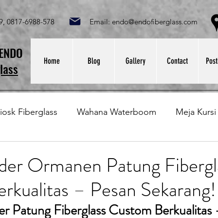
049, 0817-6988-578 Email:
endo@endofiberglass.com
Lok
SENDO
Home
Blog
Gallery
Contact
Post
lass
iosk Fiberglass
Wahana Waterboom
Meja Kursi
Bak Fiberglass
Sirkus Waterplay
Papan Bask
der Ormanen Patung Fibergl
rkualitas – Pesan Sekarang!
at Sampah Fiberglass
Lining Fiberglass
Ilmu Fib
er Patung Fiberglass Custom Berkualitas 