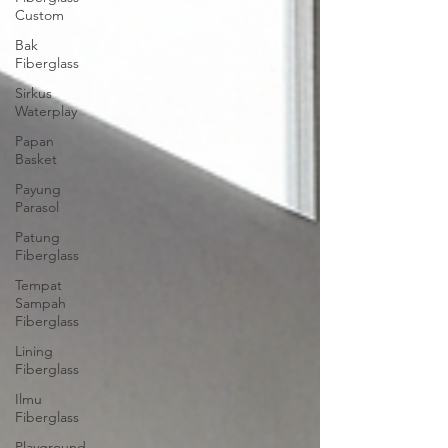
Custom
Bak
Fiberglass
Sirkus
Waterplay
Papan
Basket
Payung
Parasol
Patung
Fiberglass
Tempat
Sampah
Fiberglass
Lining
Fiberglass
Ilmu
Fiberglass
Playground