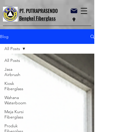
PT. PUTRAPRASENDO
Bengkel Fiberglass
Blog
All Posts
All Posts
Jasa
Airbrush
Kiosk
Fiberglass
Wahana
Waterboom
Meja Kursi
Fiberglass
Produk
Fiberglass