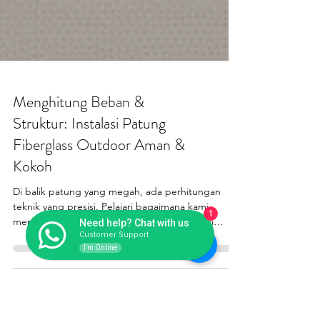
Menghitung Beban &
1
Need help? Chat with us
Struktur: Instalasi Patung
Customer Support
I'm Online
Fiberglass Outdoor Aman &
Kokoh
Di balik patung yang megah, ada perhitungan
teknik yang presisi. Pelajari bagaimana kami