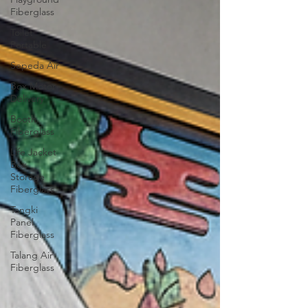
Fiberglass
Toilet
Portable
Sepeda Air
Box Motor
Delivery
Booth
Fiberglass
Life Jacket
Box
Storage
Fiberglass
Tangki
Panel
Fiberglass
Talang Air
Fiberglass