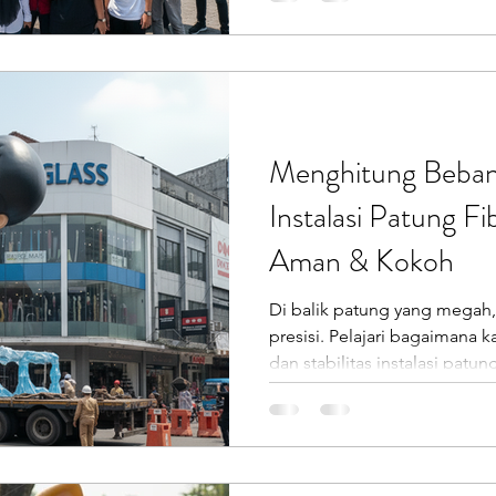
satu cara terbaik adalah de
tematik taman wisata yang mampu menjadi daya tarik
utama. Inilah kisah sukses sa
yang berhasil mentransformas
Menghitung Beban
Instalasi Patung F
Aman & Kokoh
Di balik patung yang megah,
presisi. Pelajari bagaimana
dan stabilitas instalasi pat
ahlinya.