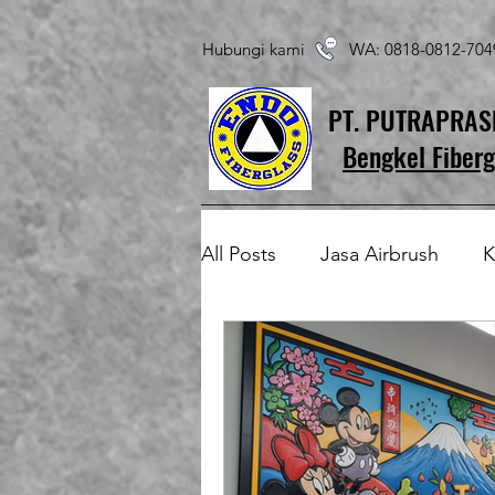
Hubungi kami WA: 0818-0812-7
PT. PUTRAPRA
Bengkel Fiberg
All Posts
Jasa Airbrush
K
Produk Fiberglass Custom
Patung Fiberglass
Temp