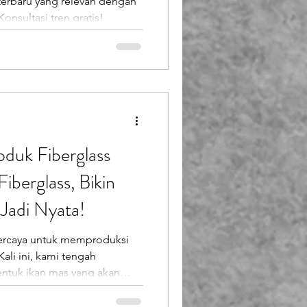
 terbaru yang relevan dengan
onsultasi tren gratis!
duk Fiberglass
iberglass, Bikin
adi Nyata!
ercaya untuk memproduksi
ali ini, kami tengah
ntuk ikan mas yang akan
rmain atau kolam anak