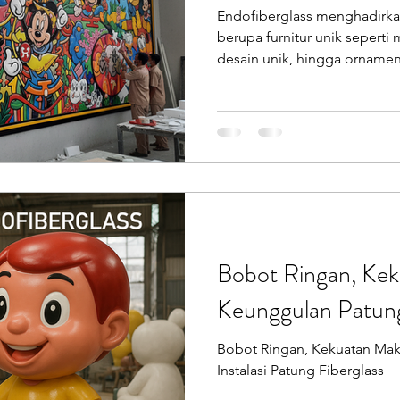
Endofiberglass menghadirkan
oilet Portable
Sepeda Air
Box Motor Delivery
berupa furnitur unik seperti 
desain unik, hingga ornamen
mampu memperkaya estetika
erglass
Tangki Panel Fiberglass
Talang Air Fiberg
Bobot Ringan, Kek
Keunggulan Patung
Bobot Ringan, Kekuatan Mak
Instalasi Patung Fiberglass