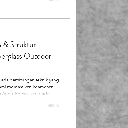
ngan menghadirkan patung
lah satu klien Endofiberglass
i taman wisatanya dari area
biasa menjadi ikon destinasi wisata yang ramai
 & Struktur:
iberglass Outdoor
 ada perhitungan teknik yang
 kami memastikan keamanan
ung Anda. Percayakan pada