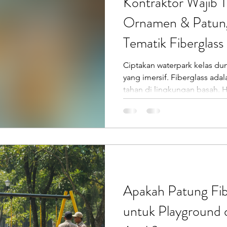
Kontraktor Wajib 
Ornamen & Patung
Tematik Fiberglass
Ciptakan waterpark kelas d
yang imersif. Fiberglass adal
tahan di lingkungan basah. 
Apakah Patung Fi
untuk Playground 