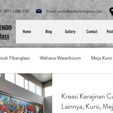
049, 0817-6988-578 Email:
endo@endofiberglass.com
Lok
SENDO
Home
Blog
Gallery
Contact
Post
lass
iosk Fiberglass
Wahana Waterboom
Meja Kursi
Bak Fiberglass
Sirkus Waterplay
Papan Bask
Kreasi Kerajinan C
at Sampah Fiberglass
Lining Fiberglass
Ilmu Fib
Lainnya; Kursi, M