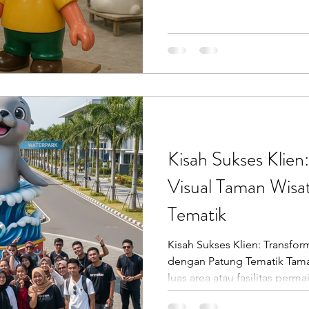
Kisah Sukses Klien
Visual Taman Wisa
Tematik
Kisah Sukses Klien: Transfor
dengan Patung Tematik Tama
luas area atau fasilitas per
menciptakan pengalaman visu