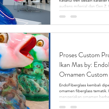
Ketahui tren desain karakter
audiens milenial dan Gen Z. K
Proses Custom Pro
Ikan Mas by: EndoF
Ornamen Custom J
EndoFiberglass kembali dip
ornamen fiberglass tematik. K
mengerjakan ornamen berbe
mempercantik area taman be