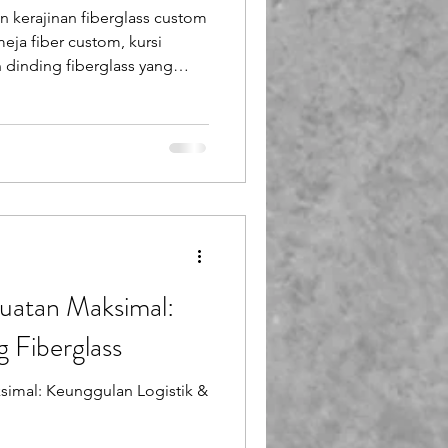
 kerajinan fiberglass custom
Booth Fiberglass
meja fiber custom, kursi
 dinding fiberglass yang
 ruang Anda.
lass
uatan Maksimal:
 Fiberglass
simal: Keunggulan Logistik &