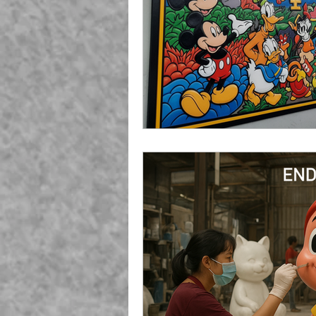
Playground Fiberglass
T
Life Jacket Box Storage Fib