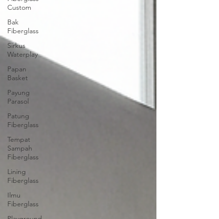
Custom
Bak
Fiberglass
Sirkus
Waterplay
Papan
Basket
Payung
Parasol
Patung
Fiberglass
Tempat
Sampah
Fiberglass
Lining
Fiberglass
Ilmu
Fiberglass
Playground