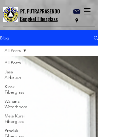
PT. PUTRAPRASENDO
Bengkel Fiberglass
Blog
All Posts
All Posts
Jasa
Airbrush
Kiosk
Fiberglass
Wahana
Waterboom
Meja Kursi
Fiberglass
Produk
Fiberglass