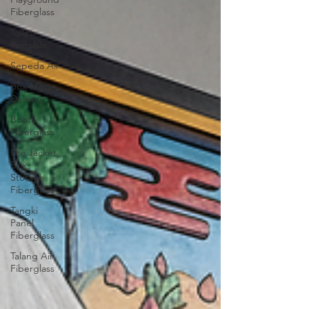
Fiberglass
Toilet
Portable
Sepeda Air
Box Motor
Delivery
Booth
Fiberglass
Life Jacket
Box
Storage
Fiberglass
Tangki
Panel
Fiberglass
Talang Air
Fiberglass