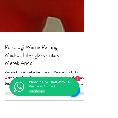
1
Need help? Chat with us
Psikologi Warna Patung
Customer Support
I'm Online
Maskot Fiberglass untuk
Merek Anda
Warna bukan sekadar hiasan. Pelajari psikologi