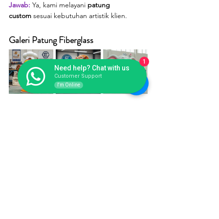
Jawab: 
Ya, kami melayani 
patung 
custom
 sesuai kebutuhan artistik klien.
Galeri Patung Fiberglass
1
Need help? Chat with us
Customer Support
I'm Online
Hubungi Endofiberglass
📍 Workshop: 
Jl. Wibawa Mukti II No.4, 
RT.001/RW.5, Jatiasih, Kota Bks, Jawa Barat 
17423
📱 WhatsApp: 
Klik di sini
🌐 Website: 
endofiberglass.com