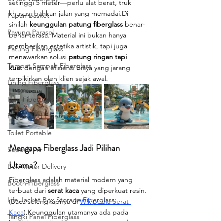
setinggi 5 meter—perlu alat berat, truk 
khusus, bahkan jalan yang memadai.Di 
Papan Basket
sinilah 
keunggulan patung fiberglass
 benar-
Payung Parasol
benar terasa. Material ini bukan hanya 
memberikan estetika artistik, tapi juga 
Patung Fiberglass
menawarkan solusi 
patung ringan tapi 
Tempat Sampah Fiberglass
kuat
 dengan efisiensi biaya yang jarang 
terpikirkan oleh klien sejak awal.
Lining Fiberglass
Ilmu Fiberglass
Playground Fiberglass
Toilet Portable
Mengapa Fiberglass Jadi Pilihan 
Sepeda Air
Utama?
Box Motor Delivery
Fiberglass adalah material modern yang 
Booth Fiberglass
terbuat dari 
serat kaca
 yang diperkuat resin. 
Life Jacket Box Storage Fiberglass
(Baca selengkapnya di 
Wikipedia Serat 
Kaca
).Keunggulan utamanya ada pada 
Tangki Panel Fiberglass