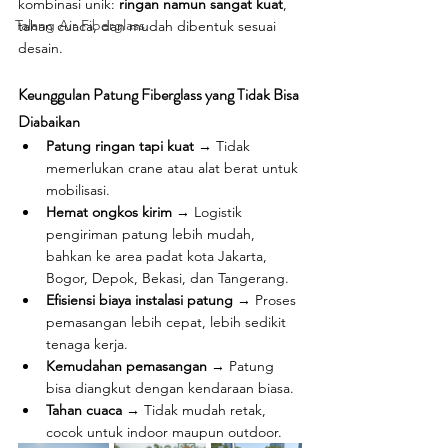
kombinasi unik: 
ringan namun sangat kuat
, 
Talang Air Fiberglass
tahan cuaca, dan mudah dibentuk sesuai 
desain.
Keunggulan Patung Fiberglass yang Tidak Bisa 
Diabaikan
Patung ringan tapi kuat
 → Tidak 
memerlukan crane atau alat berat untuk 
mobilisasi.
Hemat ongkos kirim
 → Logistik 
pengiriman patung lebih mudah, 
bahkan ke area padat kota Jakarta, 
Bogor, Depok, Bekasi, dan Tangerang.
Efisiensi biaya instalasi patung
 → Proses 
pemasangan lebih cepat, lebih sedikit 
tenaga kerja.
Kemudahan pemasangan
 → Patung 
bisa diangkut dengan kendaraan biasa.
Tahan cuaca
 → Tidak mudah retak, 
cocok untuk indoor maupun outdoor.