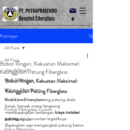
PT. PUTRAPRASENDO
Bengkel Fiberglass
Postingan
All Posts
All Posts
Bobot Ringan, Kekuatan Maksimal:
Jasa Airbrush
Keunggulan Patung Fiberglass
Kiosk Fiberglass
Bobot Ringan, Kekuatan Maksimal: 
Wahana Waterboom
Keunggulan Patung Fiberglass
Meja Kursi Fiberglass
Ketika berbicara tentang patung skala 
besar, banyak orang langsung 
Produk Fiberglass Custom
membayangkan tantangan 
biaya instalasi 
patung
 dan kerumitan logistiknya. 
Bak Fiberglass
Bayangkan saja mengangkat patung beton 
Sirkus Waterplay