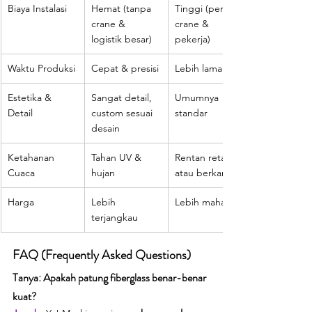
Biaya Instalasi
Hemat (tanpa 
Tinggi (perlu 
crane & 
crane & 
logistik besar)
pekerja)
Waktu Produksi
Cepat & presisi
Lebih lama
Estetika & 
Sangat detail, 
Umumnya 
Detail
custom sesuai 
standar
desain
Ketahanan 
Tahan UV & 
Rentan retak 
Cuaca
hujan
atau berkarat
Harga
Lebih 
Lebih mahal
terjangkau
FAQ (Frequently Asked Questions)
Tanya: Apakah patung fiberglass benar-benar 
kuat?