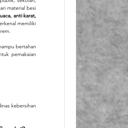
publik, sekolah, 
ri material besi 
aca, anti-karat, 
rkenal memiliki 
trem. 
mampu bertahan 
ntuk pemakaian 
inas kebersihan 