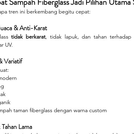
 Sampah Fiberglass Jadi Pilihan Utama S
apa tren ini berkembang begitu cepat:
uaca & Anti-Karat
lass 
tidak berkarat
, tidak lapuk, dan tahan terhadap 
ar UV.
& Variatif
uat:
 modern
ng
tak
ganik
mpah taman fiberglass dengan warna custom
& Tahan Lama