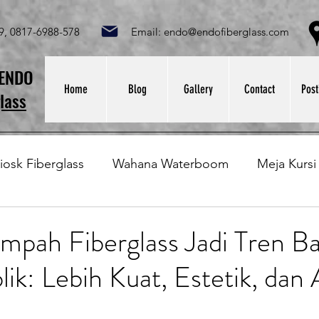
049, 0817-6988-578 Email:
endo@endofiberglass.com
Lok
SENDO
Home
Blog
Gallery
Contact
Post
lass
iosk Fiberglass
Wahana Waterboom
Meja Kursi
Bak Fiberglass
Sirkus Waterplay
Papan Bask
pah Fiberglass Jadi Tren Ba
ik: Lebih Kuat, Estetik, dan 
at Sampah Fiberglass
Lining Fiberglass
Ilmu Fib