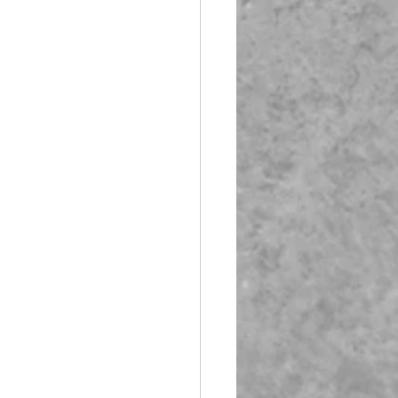
Booth Fiberglass
lass