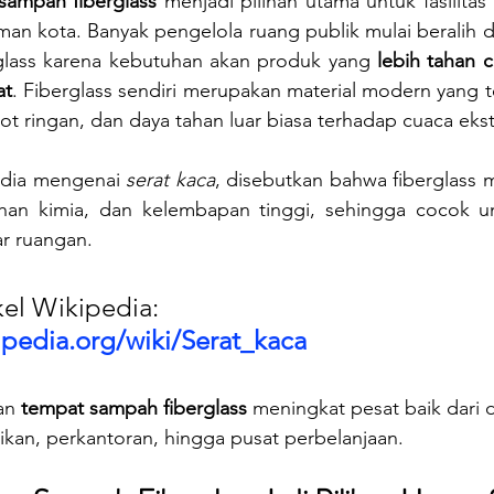
sampah fiberglass
 menjadi pilihan utama untuk fasilitas 
man kota. Banyak pengelola ruang publik mulai beralih da
erglass karena kebutuhan akan produk yang 
lebih tahan cu
at
. Fiberglass sendiri merupakan material modern yang te
ot ringan, dan daya tahan luar biasa terhadap cuaca eks
edia mengenai 
serat kaca
, disebutkan bahwa fiberglass 
ahan kimia, dan kelembapan tinggi, sehingga cocok u
ar ruangan.
kel Wikipedia: 
kipedia.org/wiki/Serat_kaca
an 
tempat sampah fiberglass
 meningkat pesat baik dari d
dikan, perkantoran, hingga pusat perbelanjaan.