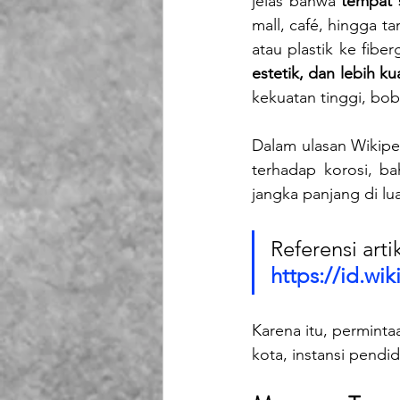
jelas bahwa 
tempat 
mall, café, hingga ta
atau plastik ke fib
estetik, dan lebih ku
kekuatan tinggi, bob
Dalam ulasan Wikip
terhadap korosi, b
jangka panjang di lu
Referensi arti
https://id.wi
Karena itu, perminta
kota, instansi pendi