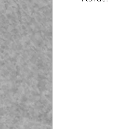
Playground Fiberglass
T
Life Jacket Box Storage Fib