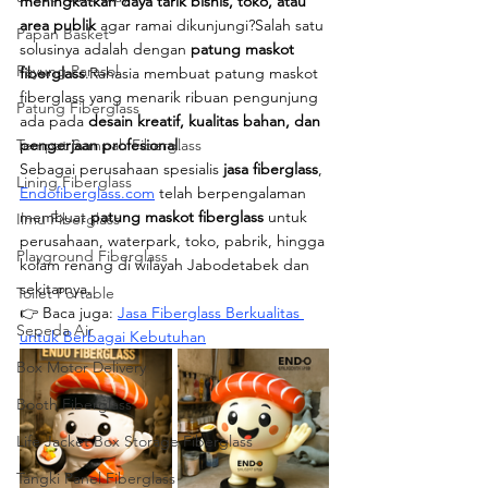
meningkatkan daya tarik bisnis, toko, atau 
area publik
 agar ramai dikunjungi?Salah satu 
Papan Basket
solusinya adalah dengan 
patung maskot 
Payung Parasol
fiberglass
.Rahasia membuat patung maskot 
fiberglass yang menarik ribuan pengunjung 
Patung Fiberglass
ada pada 
desain kreatif, kualitas bahan, dan 
Tempat Sampah Fiberglass
pengerjaan profesional
.
Sebagai perusahaan spesialis 
jasa fiberglass
, 
Lining Fiberglass
Endofiberglass.com
 telah berpengalaman 
membuat 
patung maskot fiberglass
 untuk 
Ilmu Fiberglass
perusahaan, waterpark, toko, pabrik, hingga 
Playground Fiberglass
kolam renang di wilayah Jabodetabek dan 
sekitarnya.
Toilet Portable
👉 Baca juga: 
Jasa Fiberglass Berkualitas 
Sepeda Air
untuk Berbagai Kebutuhan
Box Motor Delivery
Booth Fiberglass
Life Jacket Box Storage Fiberglass
Tangki Panel Fiberglass