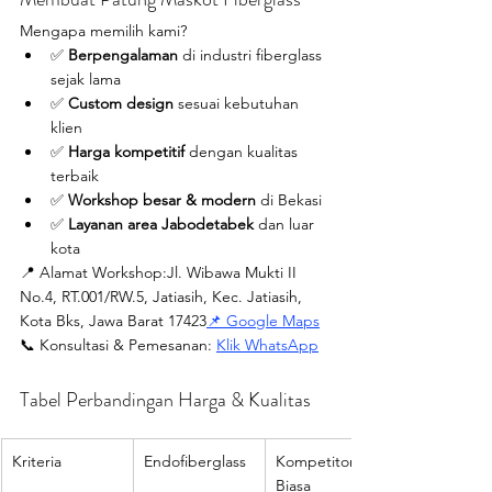
Mengapa memilih kami?
✅ 
Berpengalaman
 di industri fiberglass 
sejak lama
✅ 
Custom design
 sesuai kebutuhan 
klien
✅ 
Harga kompetitif
 dengan kualitas 
terbaik
✅ 
Workshop besar & modern
 di Bekasi
✅ 
Layanan area Jabodetabek
 dan luar 
kota
📍 Alamat Workshop:Jl. Wibawa Mukti II 
No.4, RT.001/RW.5, Jatiasih, Kec. Jatiasih, 
Kota Bks, Jawa Barat 17423
📌 Google Maps
📞 Konsultasi & Pemesanan: 
Klik WhatsApp
Tabel Perbandingan Harga & Kualitas
Kriteria
Endofiberglass
Kompetitor 
Biasa