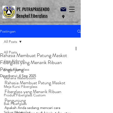
PT. PUTRAPRASENDO
Bengkel Fiberglass
Postingan
All Posts
All Posts
Rahasia Membuat Patung Maskot
Jasa Airbrush
Fiberglass yang Menarik Ribuan
Pengunjung
Kiosk Fiberglass
Diperbarui:
4 Sep 2025
Wahana Waterboom
Rahasia Membuat Patung Maskot 
Meja Kursi Fiberglass
Fiberglass yang Menarik Ribuan 
Produk Fiberglass Custom
Pengunjung
Bak Fiberglass
Apakah Anda sedang mencari cara 
Sirkus Waterplay