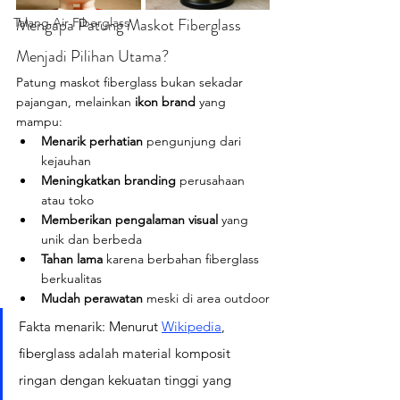
Mengapa Patung Maskot Fiberglass 
Talang Air Fiberglass
Menjadi Pilihan Utama?
Patung maskot fiberglass bukan sekadar 
pajangan, melainkan 
ikon brand
 yang 
mampu:
Menarik perhatian
 pengunjung dari 
kejauhan
Meningkatkan branding
 perusahaan 
atau toko
Memberikan pengalaman visual
 yang 
unik dan berbeda
Tahan lama
 karena berbahan fiberglass 
berkualitas
Mudah perawatan
 meski di area outdoor
Fakta menarik: Menurut 
Wikipedia
, 
fiberglass adalah material komposit 
ringan dengan kekuatan tinggi yang 