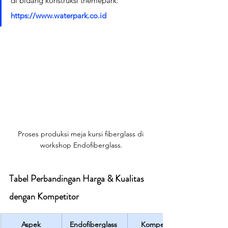
di bidang konstruksi themepark: 
https://www.waterpark.co.id
Proses produksi meja kursi fiberglass di 
workshop Endofiberglass.
Tabel Perbandingan Harga & Kualitas 
dengan Kompetitor
Aspek
Endofiberglass 
Kompetitor 