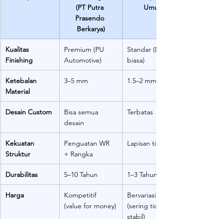
(PT Putra 
Umum
Prasendo 
Berkarya)
Kualitas 
Premium (PU 
Standar (Duco 
Finishing
Automotive)
biasa)
Ketebalan 
3–5 mm
1.5–2 mm
Material
Desain Custom
Bisa semua 
Terbatas
desain
Kekuatan 
Penguatan WR 
Lapisan tipis
Struktur
+ Rangka
Durabilitas
5–10 Tahun
1–3 Tahun
Harga
Kompetitif 
Bervariasi 
(value for money)
(sering tidak 
stabil)