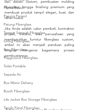
dari desain custom, pembuatan molding 
fiberglass, hingga finishing premium yang 
Papan Basket
membuat produk tampil elegan, kuat, dan 
Payung Parasol
tahan cuaca.
Patung Fiberglass
Jika Anda adalah calon pembeli, kontraktor 
Tempat Sampah Fiberglass
proyek, instansi, atau perusahaan yang 
membutuhkan furnitur fiberglass custom, 
Lining Fiberglass
artikel ini akan menjadi panduan paling 
Ilmu Fiberglass
lengkap mengenai bagaimana proses 
pembuatannya.
Playground Fiberglass
Toilet Portable
Sepeda Air
Box Motor Delivery
Booth Fiberglass
Life Jacket Box Storage Fiberglass
Tangki Panel Fiberglass