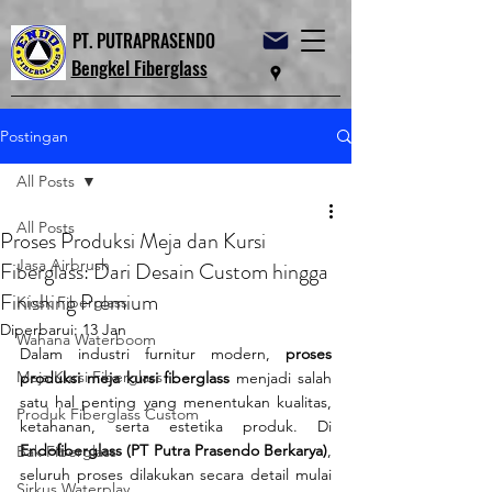
PT. PUTRAPRASENDO
Bengkel Fiberglass
Postingan
All Posts
All Posts
Proses Produksi Meja dan Kursi
Jasa Airbrush
Fiberglass: Dari Desain Custom hingga
Finishing Premium
Kiosk Fiberglass
Diperbarui:
13 Jan
Wahana Waterboom
Dalam industri furnitur modern, 
proses 
Meja Kursi Fiberglass
produksi meja kursi fiberglass
 menjadi salah 
satu hal penting yang menentukan kualitas, 
Produk Fiberglass Custom
ketahanan, serta estetika produk. Di 
Endofiberglass (PT Putra Prasendo Berkarya)
, 
Bak Fiberglass
seluruh proses dilakukan secara detail mulai 
Sirkus Waterplay