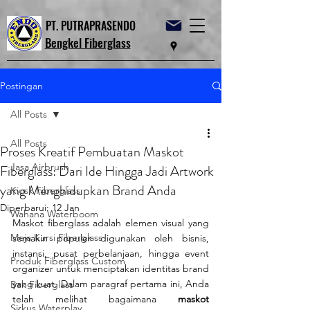
PT. PUTRAPRASENDO
Bengkel Fiberglass
Postingan
All Posts
All Posts
Proses Kreatif Pembuatan Maskot
Jasa Airbrush
Fiberglass: Dari Ide Hingga Jadi Artwork
yang Menghidupkan Brand Anda
Kiosk Fiberglass
Diperbarui:
12 Jan
Wahana Waterboom
Maskot fiberglass adalah elemen visual yang 
Meja Kursi Fiberglass
semakin populer digunakan oleh bisnis, 
instansi, pusat perbelanjaan, hingga event 
Produk Fiberglass Custom
organizer untuk menciptakan identitas brand 
yang kuat. Dalam paragraf pertama ini, Anda 
Bak Fiberglass
telah melihat bagaimana 
maskot 
Sirkus Waterplay