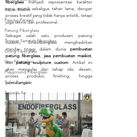
fiberglass
 menjadi representasi karakter 
yang estetik sekaligus tahan lama, dengan 
Papan Basket
proses kreatif yang tidak hanya artistik, tetapi 
Payung Parasol
juga teknis dan profesional.
Patung Fiberglass
Sebagai salah satu produsen patung 
Tempat Sampah Fiberglass
custom, Endofiberglass menghadirkan 
standar tinggi dalam dunia 
pembuatan 
Lining Fiberglass
patung fiberglass
, 
jasa pembuatan maskot
, 
Ilmu Fiberglass
dan 
patung sculpture custom
. Artikel ini 
akan mengulas dari tahap ide, desain, 
Playground Fiberglass
proses produksi, finishing, hingga 
Toilet Portable
pemasangan.
Sepeda Air
Box Motor Delivery
Booth Fiberglass
Life Jacket Box Storage Fiberglass
Tangki Panel Fiberglass