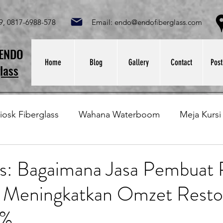
049, 0817-6988-578 Email:
endo@endofiberglass.com
Lok
SENDO
Home
Blog
Gallery
Contact
Post
lass
iosk Fiberglass
Wahana Waterboom
Meja Kursi
Bak Fiberglass
Sirkus Waterplay
Papan Bask
us: Bagaimana Jasa Pembuat 
i Meningkatkan Omzet Resto
at Sampah Fiberglass
Lining Fiberglass
Ilmu Fib
5%