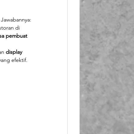
Booth Fiberglass
 Jawabannya: 
toran di 
lass
asa pembuat 
an 
display 
yang efektif.