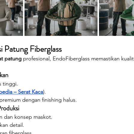
i Patung Fiberglass
at patung
 profesional, EndoFiberglass memastikan kualit
kan
 tinggi.
pedia – Serat Kaca
).
premium dengan finishing halus.
roduksi
in dan konsep maskot.
an detail.
an fiberglass.