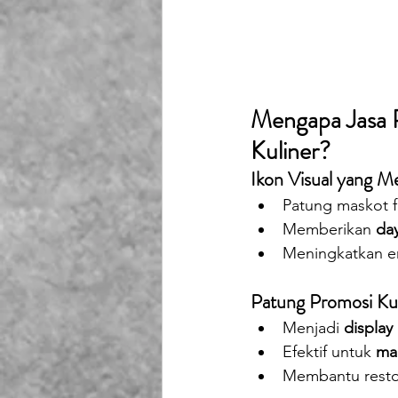
Mengapa Jasa P
Kuliner?
Ikon Visual yang M
Patung maskot f
Memberikan 
day
Meningkatkan e
Patung Promosi Kul
Menjadi 
display
Efektif untuk 
mar
Membantu resto