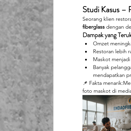
Studi Kasus – 
Seorang klien restor
fiberglass
 dengan de
Dampak yang Teru
Omzet meningka
Restoran lebih 
Maskot menjadi
Banyak pelangga
mendapatkan pro
📌 Fakta menarik:Men
foto maskot di media