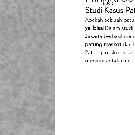
Playground Fiberglass
T
Studi Kasus Pa
Apakah sebuah patun
ya, bisa!
Dalam studi
Life Jacket Box Storage Fib
Jakarta berhasil me
patung maskot
 dari 
Patung maskot tidak
menarik untuk cafe
,