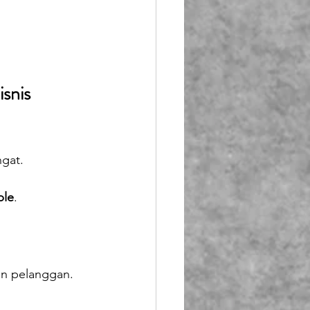
snis 
ngat.
ble
.
n pelanggan.