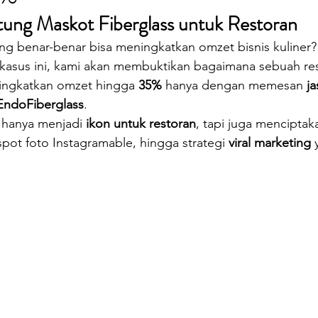
oilet Portable
Sepeda Air
Box Motor Delivery
tung Maskot Fiberglass untuk Restoran
g benar-benar bisa meningkatkan omzet bisnis kuliner?
 kasus ini, kami akan membuktikan bagaimana sebuah res
erglass
Tangki Panel Fiberglass
Talang Air Fiberg
ningkatkan omzet hingga 
35%
 hanya dengan memesan 
j
EndoFiberglass
.
 hanya menjadi 
ikon untuk restoran
, tapi juga menciptak
 spot foto Instagramable, hingga strategi 
viral marketing
 