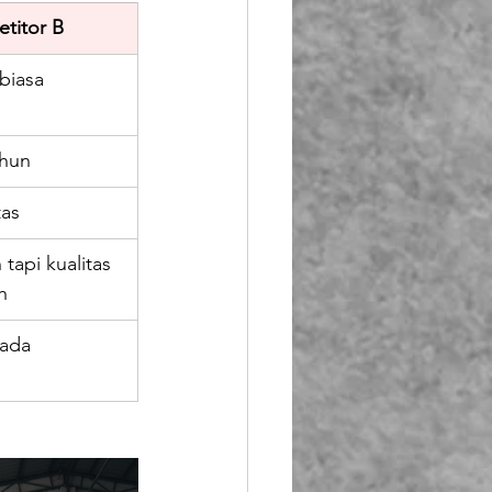
titor B
biasa
ahun
tas
tapi kualitas 
h
 ada