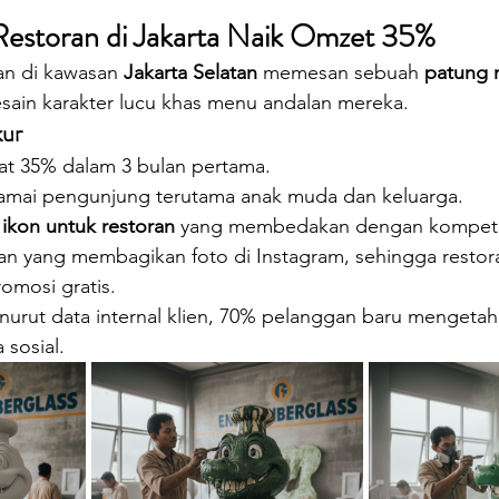
Restoran di Jakarta Naik Omzet 35%
an di kawasan 
Jakarta Selatan
 memesan sebuah 
patung 
sain karakter lucu khas menu andalan mereka.
kur
t 35% dalam 3 bulan pertama.
ramai pengunjung terutama anak muda dan keluarga.
 
ikon untuk restoran
 yang membedakan dengan kompeti
n yang membagikan foto di Instagram, sehingga restor
mosi gratis.
urut data internal klien, 70% pelanggan baru mengetahu
 sosial.