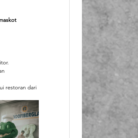
maskot 
tor.
an 
i restoran dari 