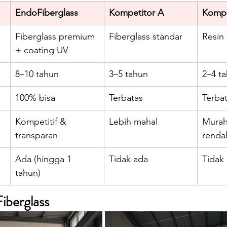
EndoFiberglass
Kompetitor A
Kompe
Fiberglass premium 
Fiberglass standar
Resin 
+ coating UV
8–10 tahun
3–5 tahun
2–4 t
100% bisa
Terbatas
Terba
Kompetitif & 
Lebih mahal
Murah 
transparan
renda
Ada (hingga 1 
Tidak ada
Tidak
tahun)
iberglass