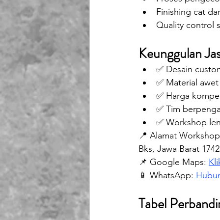
Finishing cat da
Quality control 
Keunggulan Jas
✅ Desain custom
✅ Material awet
✅ Harga kompeti
✅ Tim berpengal
✅ Workshop len
📍 Alamat Workshop: 
Bks, Jawa Barat 1742
📌 Google Maps: 
Kli
📱 WhatsApp: 
Hubun
Tabel Perbandi