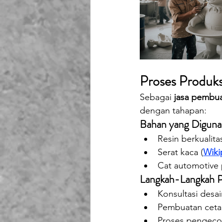
Proses Produks
Sebagai 
jasa pembu
dengan tahapan:
Bahan yang Diguna
Resin berkualitas
Serat kaca (
Wiki
Cat automotive 
Langkah-Langkah P
Konsultasi desa
Pembuatan cetak
Proses pengecor