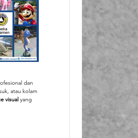
ofesional dan 
uk, atau kolam 
e visual
 yang 