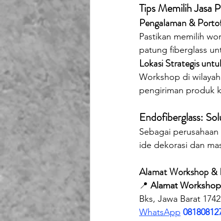
Tips Memilih Jasa P
Pengalaman & Porto
Pastikan memilih wo
patung fiberglass un
Lokasi Strategis unt
Workshop di wilayah
pengiriman produk k
Endofiberglass: So
Sebagai perusahaan sp
ide dekorasi dan mas
Alamat Workshop & 
📍 
Alamat Workshop
Bks, Jawa Barat 1742
WhatsApp
08180812