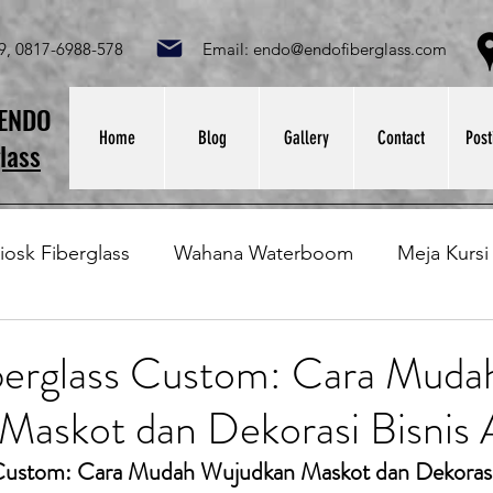
049, 0817-6988-578 Email:
endo@endofiberglass.com
Lok
SENDO
Home
Blog
Gallery
Contact
Post
lass
iosk Fiberglass
Wahana Waterboom
Meja Kursi
Bak Fiberglass
Sirkus Waterplay
Papan Bask
berglass Custom: Cara Muda
Maskot dan Dekorasi Bisnis
at Sampah Fiberglass
Lining Fiberglass
Ilmu Fib
 Custom: Cara Mudah Wujudkan Maskot dan Dekorasi