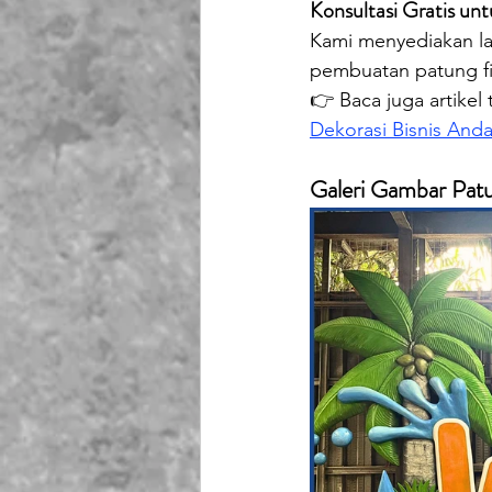
Konsultasi Gratis un
Kami menyediakan lay
pembuatan patung fi
👉 Baca juga artikel t
Dekorasi Bisnis And
Galeri Gambar Patu