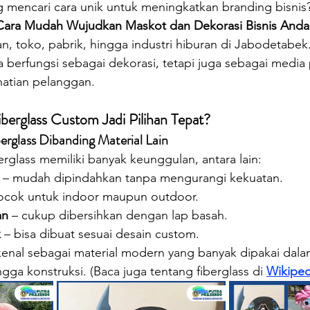
mencari cara unik untuk meningkatkan branding bisnis?
oilet Portable
Sepeda Air
Box Motor Delivery
 Cara Mudah Wujudkan Maskot dan Dekorasi Bisnis Anda
n, toko, pabrik, hingga industri hiburan di Jabodetabek
ya berfungsi sebagai dekorasi, tetapi juga sebagai media
erglass
Tangki Panel Fiberglass
Talang Air Fiberg
atian pelanggan.
erglass Custom Jadi Pilihan Tepat?
erglass Dibanding Material Lain
rglass memiliki banyak keunggulan, antara lain:
 – mudah dipindahkan tanpa mengurangi kekuatan.
cocok untuk indoor maupun outdoor.
an
 – cukup dibersihkan dengan lap basah.
k
 – bisa dibuat sesuai desain custom.
ikenal sebagai material modern yang banyak dipakai dalam
gga konstruksi. (Baca juga tentang fiberglass di 
Wikiped