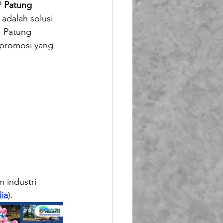
 
Patung 
Booth Fiberglass
 adalah solusi 
. Patung 
 promosi yang 
lass
 industri 
ia
).