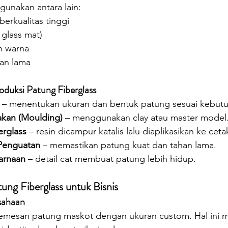
gunakan antara lain:
berkualitas tinggi
 glass mat)
n warna
han lama
duksi Patung Fiberglass
 – menentukan ukuran dan bentuk patung sesuai kebut
kan (Moulding)
 – menggunakan clay atau master model
rglass
 – resin dicampur katalis lalu diaplikasikan ke ceta
Penguatan
 – memastikan patung kuat dan tahan lama.
arnaan
 – detail cat membuat patung lebih hidup.
ung Fiberglass untuk Bisnis
sahaan
emesan patung maskot dengan ukuran custom. Hal ini 