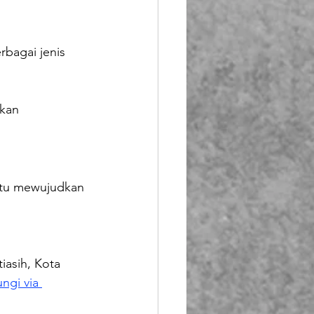
bagai jenis 
kan 
tu mewujudkan 
iasih, Kota 
ngi via 