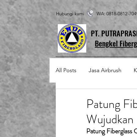
Hubungi kami WA: 0818-0812-7
PT. PUTRAPRA
Bengkel Fiberg
All Posts
Jasa Airbrush
K
Produk Fiberglass Custom
Patung Fi
Wujudkan 
Patung Fiberglass
Temp
Patung Fiberglass