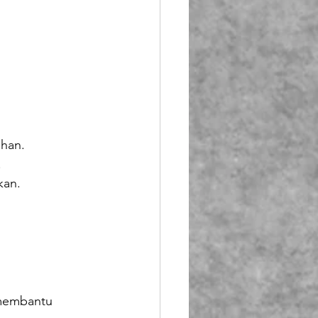
uhan.
.
kan.
membantu 