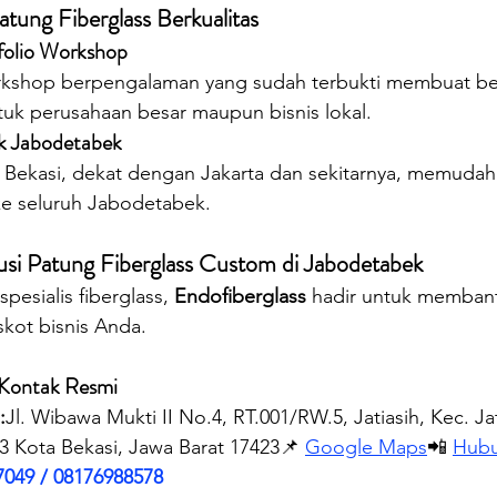
atung Fiberglass Berkualitas
folio Workshop
rkshop berpengalaman yang sudah terbukti membuat ber
tuk perusahaan besar maupun bisnis lokal.
uk Jabodetabek
 Bekasi, dekat dengan Jakarta dan sekitarnya, memudah
e seluruh Jabodetabek.
lusi Patung Fiberglass Custom di Jabodetabek
esialis fiberglass, 
Endofiberglass
 hadir untuk memban
kot bisnis Anda.
Kontak Resmi
:
Jl. Wibawa Mukti II No.4, RT.001/RW.5, Jatiasih, Kec. Jat
3 Kota Bekasi, Jawa Barat 17423📌 
Google Maps
📲 
Hubu
7049 / 08176988578