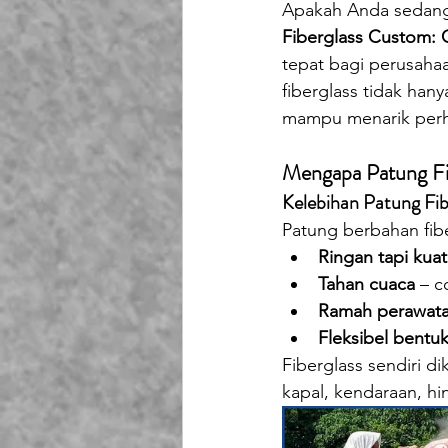
Apakah Anda sedang 
Playground Fiberglass
T
Fiberglass Custom:
tepat bagi perusahaa
fiberglass tidak han
Life Jacket Box Storage Fib
mampu menarik perh
Mengapa Patung Fib
Kelebihan Patung Fib
Patung berbahan fibe
Ringan tapi kuat
Tahan cuaca
 – 
Ramah perawat
Fleksibel bentu
Fiberglass sendiri d
kapal, kendaraan, hin