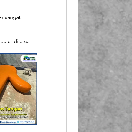
er sangat 
uler di area 