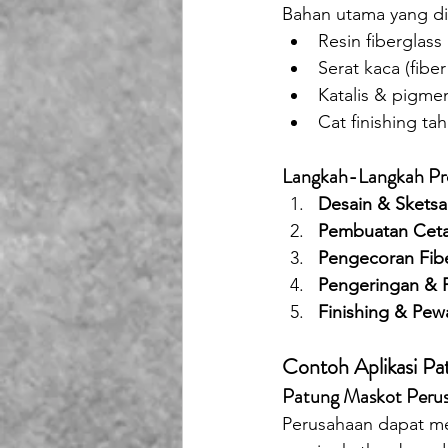
Bahan utama yang di
Resin fiberglass 
Serat kaca (fiber
Katalis & pigme
Cat finishing ta
Langkah-Langkah Pro
Desain & Sketsa
Pembuatan Ceta
Pengecoran Fibe
Pengeringan & 
Finishing & Pew
Contoh Aplikasi Pat
Patung Maskot Peru
Perusahaan dapat m