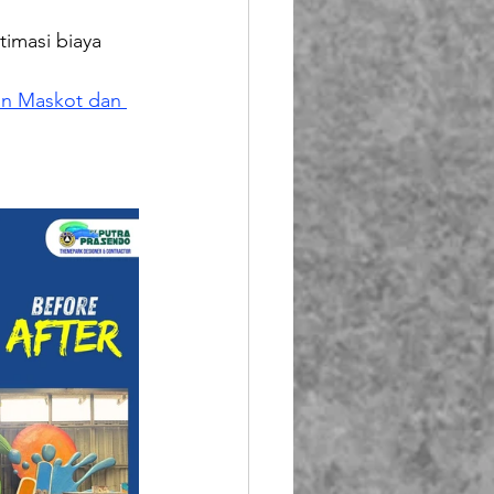
timasi biaya 
n Maskot dan 