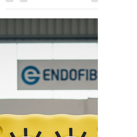
Pada era visual sekarang, brand tidak cukup hanya
tampil di media sosial, brand perlu hadir dalam
bentuk fisik yang kuat, menarik, dan mudah
diingat. Di sinilah maskot fiberglass menjadi salah
satu media branding paling efektif untuk
meningkatkan brand awareness dan memperkuat
citra perusahaan. Maskot dari material fiberglass
sangat diminati oleh: Pemilik usaha Mall & pusat
perbelanjaan Pengelola tempat wisata Hotel &
resort Perusahaan besar Event organizer Selain
kokoh dan