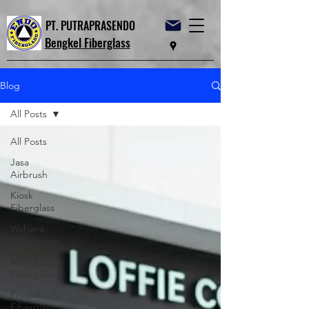
PT. PUTRAPRASENDO
Bengkel Fiberglass
Blog
All Posts
All Posts
Jasa
Airbrush
Kiosk
Fiberglass
Wahana
Waterboom
Meja Kursi
Fiberglass
Produk
Fiberglass