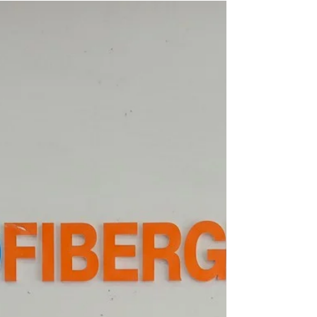
yang kurang kuat dan mudah dilupakan. Di sinilah
maskot kopi luwak memainkan peran penting
sebagai elemen branding visual. Maskot bukan
sekadar hiasan, melainkan representasi karakter
brand yang bisa dilihat, diingat, dan dirasakan
oleh