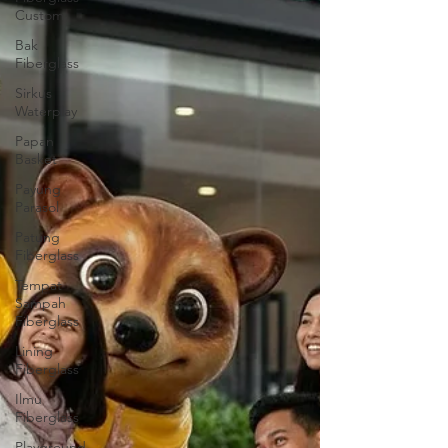
Custom
Bak
Fiberglass
Sirkus
Waterplay
Papan
Basket
Payung
Parasol
Patung
Fiberglass
Tempat
Sampah
Fiberglass
Lining
Fiberglass
Ilmu
Fiberglass
Playground