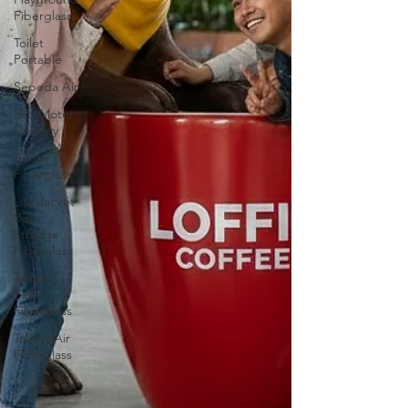
Fiberglass
Toilet
Portable
Sepeda Air
Box Motor
Delivery
Booth
Fiberglass
Life Jacket
Box
Storage
Fiberglass
Tangki
Panel
Fiberglass
Talang Air
Fiberglass