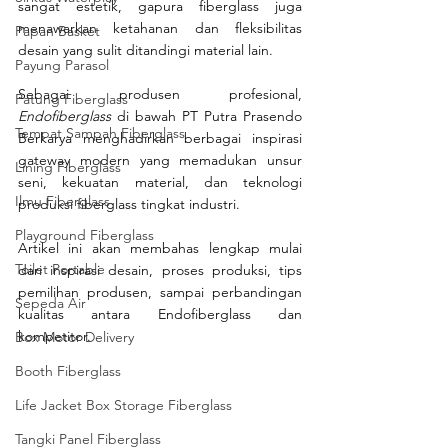
sangat estetik, gapura fiberglass juga 
menawarkan ketahanan dan fleksibilitas 
Papan Basket
desain yang sulit ditandingi material lain.
Payung Parasol
Sebagai produsen profesional, 
Patung Fiberglass
Endofiberglass
 di bawah PT Putra Prasendo 
Tempat Sampah Fiberglass
Berkarya menghadirkan berbagai inspirasi 
gateway modern yang memadukan unsur 
Lining Fiberglass
seni, kekuatan material, dan teknologi 
Ilmu Fiberglass
produksi fiberglass tingkat industri.
Playground Fiberglass
Artikel ini akan membahas lengkap mulai 
Toilet Portable
dari inspirasi desain, proses produksi, tips 
pemilihan produsen, sampai perbandingan 
Sepeda Air
kualitas antara Endofiberglass dan 
kompetitor.
Box Motor Delivery
Booth Fiberglass
Life Jacket Box Storage Fiberglass
Tangki Panel Fiberglass