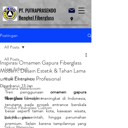
PT. PUTRAPRASENDO
Bengkel Fiberglass
Postingan
All Posts
All Posts
Inspirasi Ornamen Gapura Fiberglass
Jasa Airbrush
Modern: Desain Estetik & Tahan Lama
untuk Entrance Profesional
Kiosk Fiberglass
Diperbarui:
13 Jan
Wahana Waterboom
Tren penggunaan 
ornamen gapura 
Meja Kursi Fiberglass
fiberglass
 semakin meningkat di Indonesia, 
terutama pada proyek entrance berskala 
Produk Fiberglass Custom
besar seperti taman kota, kawasan wisata, 
proyek pemerintah, hingga perumahan 
Bak Fiberglass
premium. Selain karena tampilannya yang 
Sirkus Waterplay