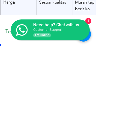
Harga
Sesuai kualitas
Murah tapi 
berisiko
1
Need help? Chat with us
Testimoni Pelanggan
Customer Support
I'm Online
“Gapura fiberglass yang kami pesan 
sangat estetik dan kokoh. Finishing-nya 
seperti batu asli, padahal ringan. 
Endofiberglass memang juara!”
 — Leo, 
Dinas Pertamanan Kota Gresik
“Desainnya mengikuti konsep kota wisata 
kami. Proses pengerjaan cepat dan hasil 
sangat rapi.”
 — Zulhardi, Developer 
Perumahan, Surabaya