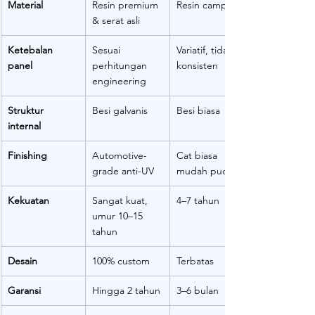
Material
Resin premium 
Resin campuran
& serat asli
Ketebalan 
Sesuai 
Variatif, tidak 
panel
perhitungan 
konsisten
engineering
Struktur 
Besi galvanis
Besi biasa
internal
Finishing
Automotive-
Cat biasa 
grade anti-UV
mudah pudar
Kekuatan
Sangat kuat, 
4–7 tahun
umur 10–15 
tahun
Desain
100% custom
Terbatas
Garansi
Hingga 2 tahun
3–6 bulan