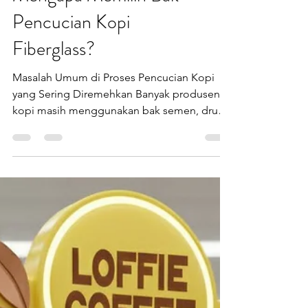
Mengapa Memilih Bak
Pencucian Kopi
Fiberglass?
Masalah Umum di Proses Pencucian Kopi
yang Sering Diremehkan Banyak produsen
kopi masih menggunakan bak semen, drum
bekas, atau wadah plastik biasa. Sekilas
terlihat berfungsi, tapi dalam jangka panjang
justru menyimpan risiko. Permukaan yang
kasar dan sulit dibersihkan bisa menjadi
sarang kotoran dan bakteri. Inilah alasan
kenapa bak pencucian kopi higienis bukan
lagi pilihan, melainkan kebutuhan. Kenapa