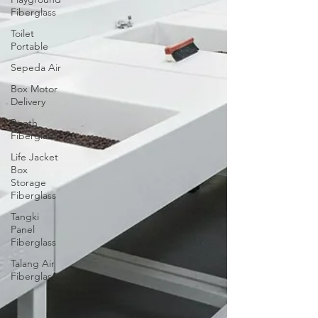
Fiberglass
Toilet
Portable
Sepeda Air
Box Motor
Delivery
Booth
Fiberglass
Life Jacket
Box
Storage
Fiberglass
Tangki
Panel
Fiberglass
Talang Air
Fiberglass