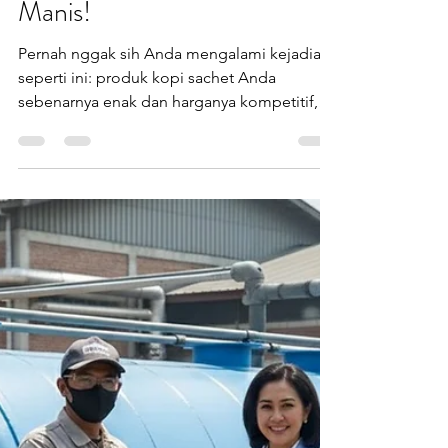
Rak Etalase Kopi
Sachet Pakai
Fiberglass? Ternyata
Bisa Bikin Jualan Laris
Manis!
Pernah nggak sih Anda mengalami kejadian
seperti ini: produk kopi sachet Anda
sebenarnya enak dan harganya kompetitif,
tapi entah kenapa penjualan stagnan?
Padahal kompetitor yang rasanya biasa-biasa
saja malah laris manis di minimarket atau
toko kelontong. Ternyata, salah satu faktor
penting yang sering dilupakan adalah
display produk kopi sachet yang menarik
perhatian. Bayangkan kalau produk Anda
tertumpuk begitu saja di rak biasa,