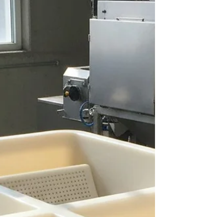
atau masih lembap di bagian tertentu. Di
sinilah tray pengeringan biji kopi berperan
penting sebagai solusi teknis yang sering
luput diperhatikan. Tray pengeringan biji
kopi fiberglass. Masalah Umum dalam
Proses Pengeringan Kopi P