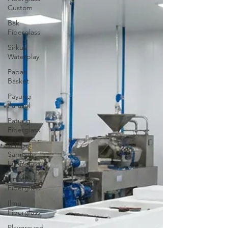
Custom
Bak
Fiberglass
Sirkus
Waterplay
Papan
Basket
Payung
Parasol
Patung
Fiberglass
Tempat
Sampah
Fiberglass
Lining
Fiberglass
Ilmu
Fiberglass
Playground