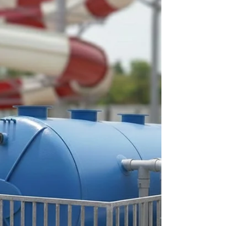
Bioseptic tank fiberglass Endofiberglass.
Dalam beberapa tahun terakhir, bioseptic
tank fiberglass Endofiberglass menjadi
pilihan utama bagi banyak pihak yang
berpikir rasional. Tidak hanya pemilik rumah,
tetapi juga instansi dan konsultan teknis
mulai beralih dari sistem lama. Peralihan ini
bukan sekadar tren, melainkan hasil dari
evaluasi teknis yang matang. Kekuatan
material, ketahanan jangka panjang, serta
sistem pengolahan limbah yang lebih
modern menjadi faktor penentu