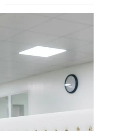
produksi, konsistensi kualitas, dan
kenyamanan pekerja. Di sinilah table line
produksi kopi berperan penting sebagai
pusat aktivitas sortir, penataan, hingga
persiapan pengemasan. Sayangnya, banyak
UMKM kopi masih menganggap meja kerja
sebagai elemen sepele. Table line sortir dan
produksi kopi fiberglass. Masalah Umum di
Line Produksi Kopi Sachet