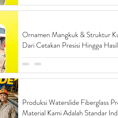
apartemen tanpa biaya besar? Informasi Kontak Mi
Fiberglass – PT Putra Prasendo adalah jawabannya
wahana taman hiburan dan produk fiberglass, kami
berukuran kompak yang dirancang khusus agar teta
digunakan jangka panjang. Proses Pemb
Ornamen Mangkuk & Struktur Ku
Dari Cetakan Presisi Hingga Hasi
Ornamen Mangkuk & Struktur Kubah Fiberglass Pr
mangkok besar berwarna biru cerah dari Endo Fiber
taman dan ruang publik. Temukan lebih lanjut di 
pembangunan wahana bertema, dekorasi area wisata
yang unik, bentuk lengkung dan ornamen besar seri
utama. Namun, menciptakan bentuk melengkung yan
bukanlah hal yang mudah
Produksi Waterslide Fiberglass 
Material Kami Adalah Standar Indu