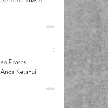
stom di Jatiasih
 semakin meningkat. Baik untuk
uhan pribadi, fiberglass
an, dan tahan lama. Saya ingin
n bengkel fiberglass custom di
iberglass memang bukan bahan
khusus agar hasilnya maksimal.
pan Proses
 Anda Ketahui
banyak digunakan di berbagai
eralatan rumah tangga. Saya ingin
glass dibuat, sehingga Anda
as. Dengan memahami proses
berglass yang berkualitas dan