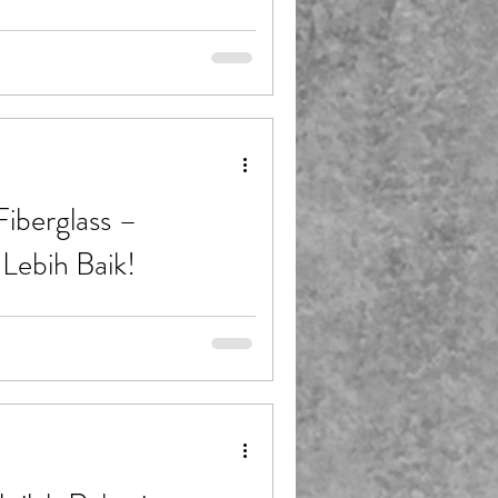
uh. Intip proses produksi
an rahasia mengapa seluncuran
k produksi waterslide Bukan
rk ada pada seluncurannya
an dan keamanan sebuah
terial dan teknik produksinya?
iberglass –
Lebih Baik!
ung Ornamen Fiberglass Memiliki
kusam, retak, pecah, atau
da bisa menghemat biaya dengan
ofiberglass tidak hanya
n kondisi produk fiberglass
ng kali lebih kuat dan lebih