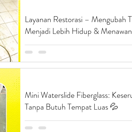
sesuai kebutuhan. Panduan Proses Fiberglass: M
Fiberglass Fiberglass
Layanan Restorasi – Mengubah 
Menjadi Lebih Hidup & Menawa
Ornamen Kura-kura Fiberglass Karya Endofiberglass
Dalam dunia pembangunan wahana air, taman berma
bertema, ornamen karakter bukan sekadar pelengk
tarik utama yang membuat suasana menjadi lebih 
mudah diingat oleh pengunjung. Salah satu karakte
untuk segala tema laut adalah Kura-kura. Seorang
kura-kura besar dari f
Mini Waterslide Fiberglass: Kese
Tanpa Butuh Tempat Luas 💦
Ingin menghadirkan keseruan bermain air tapi terba
menambah daya tarik kolam renang, tempat bermain 