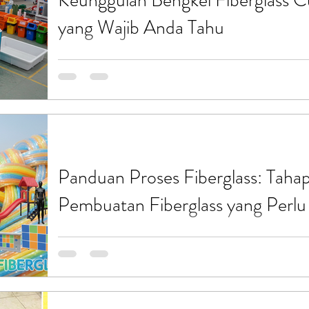
Keunggulan Bengkel Fiberglass Cu
yang Wajib Anda Tahu
Saat ini, kebutuhan akan produk fiberglass khusus
keperluan bisnis, UMKM, perusahaan, maupun kebut
menjadi solusi tepat karena sifatnya yang kuat, ring
berbagi pengalaman dan insight tentang keunggula
Jatiasih yang bisa menjadi pilihan utama Anda. F
baru, tapi proses custom-nya memerlukan keahlian 
Di Jatia
Panduan Proses Fiberglass: Taha
Pembuatan Fiberglass yang Perlu
Fiberglass adalah bahan yang sangat populer dan 
industri, mulai dari otomotif, konstruksi, hingga p
berbagi panduan lengkap tentang bagaimana fiber
bisa memahami prosesnya dengan mudah dan jel
ini, Anda bisa lebih yakin dalam memilih produk fi