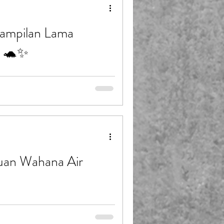
emahami Dasar Pembuatan
Tampilan Lama
n 🐢✨
 (PT Putra Prasendo Berkarya)
in, hingga area wisata
ap keindahan. Ia menjadi daya
akrab, menyenangkan, dan
r yang paling disukai dan cocok
 pekerja sedang memoles patung
ruan Wahana Air
tas lahan? Atau ingin
anak, hingga fasilitas