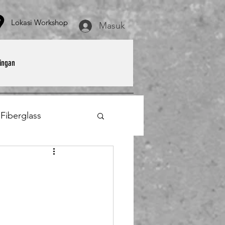
asi Workshop
Masuk
ingan
 Fiberglass
et
Payung Parasol
erglass