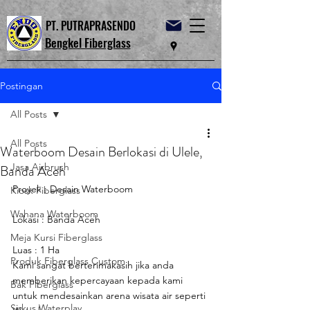
PT. PUTRAPRASENDO
Bengkel Fiberglass
Postingan
All Posts
All Posts
Waterboom Desain Berlokasi di Ulele,
Jasa Airbrush
Banda Aceh
Proyek : Desain Waterboom
Kiosk Fiberglass
Wahana Waterboom
Lokasi : Banda Aceh
Meja Kursi Fiberglass
Luas : 1 Ha
Produk Fiberglass Custom
Kami sangat berterimakasih jika anda 
memberikan kepercayaan kepada kami 
Bak Fiberglass
untuk mendesainkan arena wisata air seperti 
Sirkus Waterplay