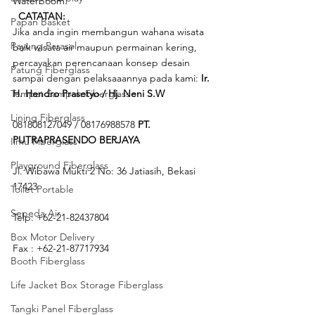
Waterboom.  
CATATAN:
Papan Basket
Jika anda ingin membangun wahana wisata 
Payung Parasol
baik wisata air maupun permainan kering, 
percayakan perencanaan konsep desain 
Patung Fiberglass
sampai dengan pelaksaaannya pada kami: 
Ir. 
Tempat Sampah Fiberglass
H. Hendro Prasetyo / Hj. Neni S.W
Lining Fiberglass
081808127049 / 08176988578 
PT. 
PUTRAPRASENDO BERJAYA
Ilmu Fiberglass
Playground Fiberglass
Jl. Wibawa Mukti 2 No: 36 Jatiasih, Bekasi 
17423
Toilet Portable
Sepeda Air
Telp: +62-21-82437804
Box Motor Delivery
Fax : +62-21-87717934 
Booth Fiberglass
Life Jacket Box Storage Fiberglass
Tangki Panel Fiberglass