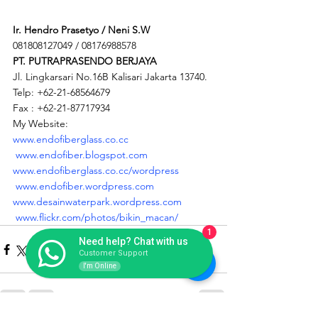
Ir. Hendro Prasetyo / Neni S.W
081808127049 / 08176988578
PT. PUTRAPRASENDO BERJAYA
Jl. Lingkarsari No.16B Kalisari Jakarta 13740.
Telp: +62-21-68564679
Fax : +62-21-87717934
My Website:
www.endofiberglass.co.cc
www.endofiber.blogspot.com
www.endofiberglass.co.cc/wordpress
www.endofiber.wordpress.com
www.desainwaterpark.wordpress.com
www.flickr.com/photos/bikin_macan/
1
Need help? Chat with us
Customer Support
I'm Online