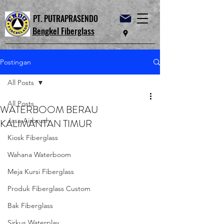
PT. PUTRAPRASENDO
Bengkel Fiberglass
Postingan
All Posts
All Posts
WATERBOOM BERAU
Jasa Airbrush
KALIMANTAN TIMUR
Kiosk Fiberglass
Wahana Waterboom
Meja Kursi Fiberglass
Produk Fiberglass Custom
Bak Fiberglass
Sirkus Waterplay