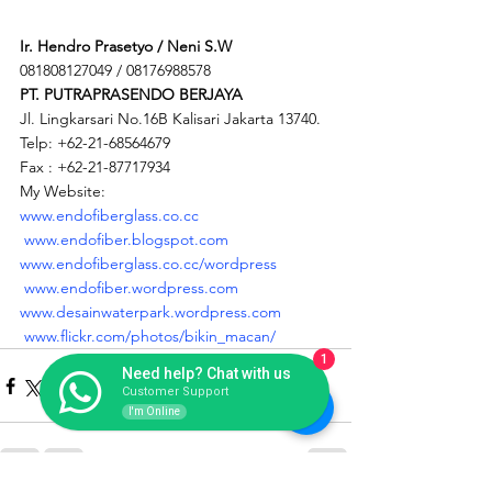
Ir. Hendro Prasetyo / Neni S.W
081808127049 / 08176988578
PT. PUTRAPRASENDO BERJAYA
Jl. Lingkarsari No.16B Kalisari Jakarta 13740.
Telp: +62-21-68564679
Fax : +62-21-87717934
My Website:
www.endofiberglass.co.cc
www.endofiber.blogspot.com
www.endofiberglass.co.cc/wordpress
www.endofiber.wordpress.com
www.desainwaterpark.wordpress.com
www.flickr.com/photos/bikin_macan/
1
Need help? Chat with us
Customer Support
I'm Online