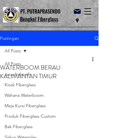
PT. PUTRAPRASENDO
Bengkel Fiberglass
Postingan
All Posts
All Posts
WATERBOOM BERAU
Jasa Airbrush
KALIMANTAN TIMUR
Kiosk Fiberglass
Wahana Waterboom
Meja Kursi Fiberglass
Produk Fiberglass Custom
Bak Fiberglass
Sirkus Waterplay