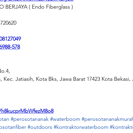
BERJAYA ( Endo Fiberglass )
8720620
808127049
6988-578
o.4, 
, Kec. Jatiasih, Kota Bks, Jawa Barat 17423 Kota Bekasi,
ps/h8kucprMbWfezM8o8
otan
#perosotananak
#waterboom
#perosotananakmura
osotanfiber
#outdoors
#kontraktorwaterboom
#kontrak