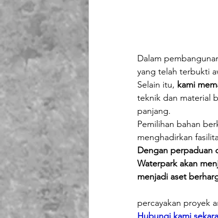
Dalam pembangunan k
yang telah terbukti 
Selain itu, 
kami mema
teknik dan material 
panjang.
Pemilihan bahan ber
menghadirkan fasili
Dengan perpaduan de
Waterpark akan menja
menjadi aset berharg
percayakan proyek a
Hubungi kami sekaran