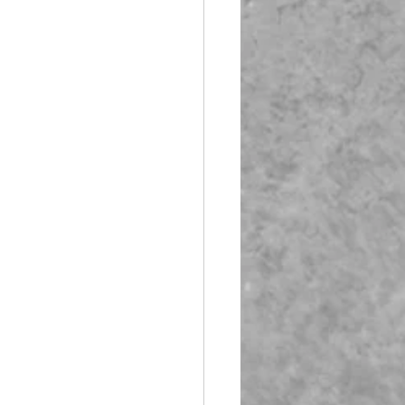
Booth Fiberglass
lass