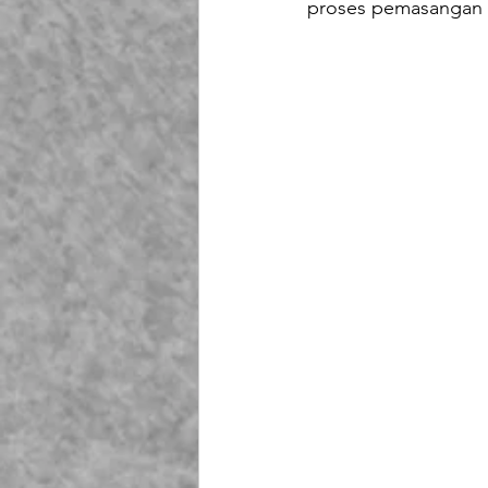
proses pemasangan 
Playground Fiberglass
T
Life Jacket Box Storage Fib