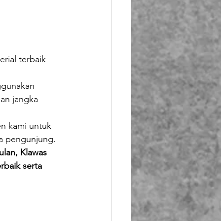
ial terbaik 
ggunakan 
han jangka 
n kami untuk 
ua pengunjung. 
lan, Klawas 
baik serta 