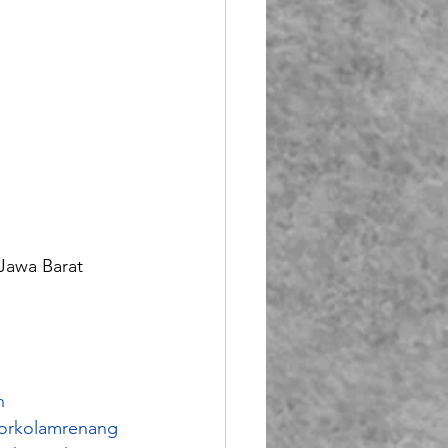
 Jawa Barat 
h
torkolamrenang