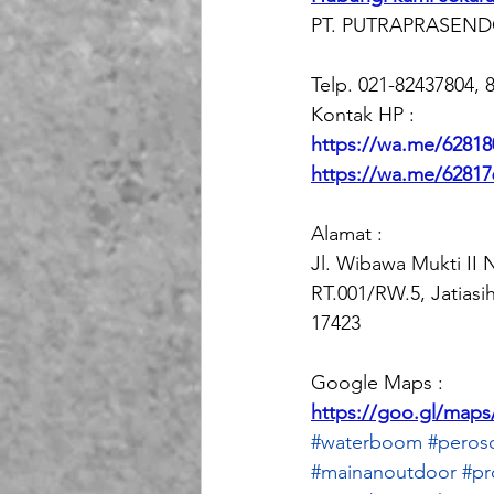
PT. PUTRAPRASENDO 
Telp. 021-82437804, 
Kontak HP : 
https://wa.me/6281
https://wa.me/62817
Alamat :
Jl. Wibawa Mukti II N
RT.001/RW.5, Jatiasih
17423
Google Maps :
https://goo.gl/ma
#waterboom
#peros
#mainanoutdoor
#pr