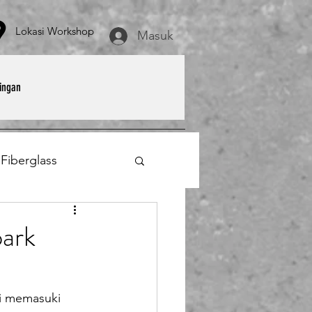
asi Workshop
Masuk
ingan
 Fiberglass
et
Payung Parasol
ark
erglass
i memasuki 