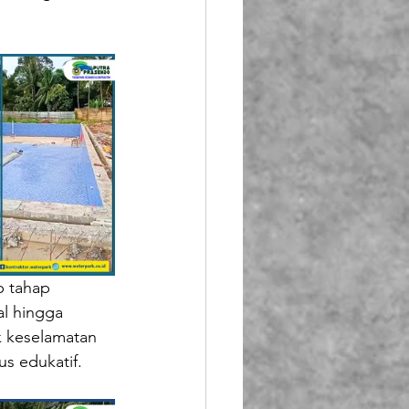
p tahap 
l hingga 
k keselamatan 
s edukatif.