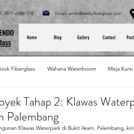
049, 0817-6988-578 Email:
endo@endofiberglass.com
Lok
SENDO
Home
Blog
Gallery
Contact
Post
lass
iosk Fiberglass
Wahana Waterboom
Meja Kursi
Bak Fiberglass
Sirkus Waterplay
Papan Bask
oyek Tahap 2: Klawas Waterp
m Palembang
at Sampah Fiberglass
Lining Fiberglass
Ilmu Fib
unan Klawas Waterpark di Bukit Asam, Palembang, kin