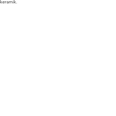
keramik.
oilet Portable
Sepeda Air
Box Motor Delivery
erglass
Tangki Panel Fiberglass
Talang Air Fiberg