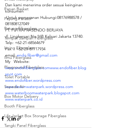
Dan kami menerima order sesuai keinginan 
Papan Basket
konsumen
 Untuk pemesanan Hubungi:08176988578 / 
Payung Parasol
081808127049 
Patung Fiberglass
PT. PUTRAPRASENDO BERJAYA
Jl. Lingkarsari No.16B Kalisari Jakarta 13740.
Tempat Sampah Fiberglass
Telp: +62-21-68564679
Lining Fiberglass
Fax  : +62-21-87717934
email: 
endo.fiber@gmail.com
Ilmu Fiberglass
My   Website:
Playground Fiberglass
www.endofiberglass.com
www.endofiber.blog
spot.com
Toilet Portable
www.endofiber.wordpress.com
Sepeda Air
www.desainwaterpark.wordpress.com
www.waterboomwaterpark.blogspot.com
Box Motor Delivery
www.waterpark.co.id
Booth Fiberglass
Life Jacket Box Storage Fiberglass
Tangki Panel Fiberglass