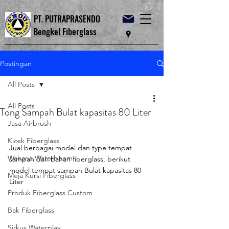
PT. PUTRAPRASENDO
Bengkel Fiberglass
Postingan
All Posts
All Posts
Tong Sampah Bulat kapasitas 80 Liter
Jasa Airbrush
Kiosk Fiberglass
Jual berbagai model dan type tempat 
Wahana Waterboom
sampah dari bahan fiberglass, berikut 
model tempat sampah Bulat kapasitas 80 
Meja Kursi Fiberglass
Liter
Produk Fiberglass Custom
Bak Fiberglass
Sirkus Waterplay