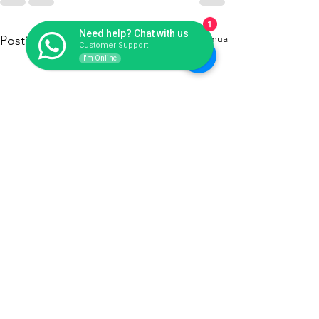
1
Need help? Chat with us
Lihat Semua
Postingan Terakhir
Customer Support
I'm Online