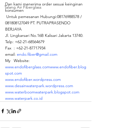
Dan kami menerima order sesuai keinginan 
Talang Air Fiberglass
konsumen
 Untuk pemesanan Hubungi:08176988578 / 
081808127049 PT. PUTRAPRASENDO 
BERJAYA
Jl. Lingkarsari No.16B Kalisari Jakarta 13740.
Telp: +62-21-68564679
Fax  : +62-21-87717934
email: 
endo.fiber@gmail.com
My   Website:  
www.endofiberglass.com
www.endofiber.blog
spot.com
www.endofiber.wordpress.com
www.desainwaterpark.wordpress.com
www.waterboomwaterpark.blogspot.com
www.waterpark.co.id