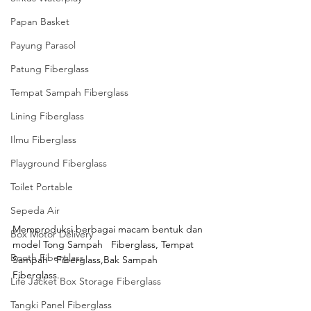
Papan Basket
Payung Parasol
Patung Fiberglass
Tempat Sampah Fiberglass
Lining Fiberglass
Ilmu Fiberglass
Playground Fiberglass
Toilet Portable
Sepeda Air
Memproduksi berbagai macam bentuk dan 
Box Motor Delivery
model Tong Sampah   Fiberglass, Tempat 
Booth Fiberglass
Sampah   Fiberglass,Bak Sampah   
Fiberglass.
Life Jacket Box Storage Fiberglass
Tangki Panel Fiberglass