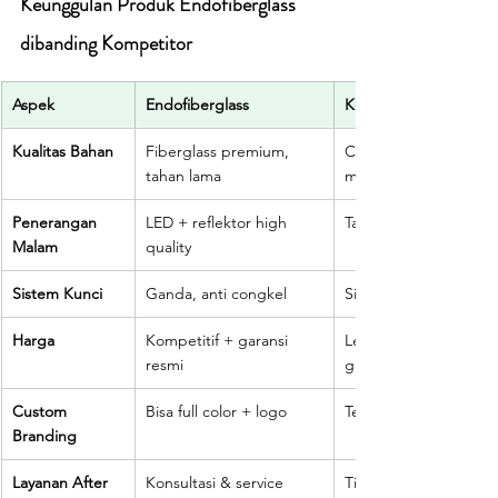
Keunggulan Produk Endofiberglass 
dibanding Kompetitor
Aspek
Endofiberglass
Kompetitor Lain
Kualitas Bahan
Fiberglass premium, 
Campuran plastik 
tahan lama
mudah retak
Penerangan 
LED + reflektor high 
Tanpa lampu tambah
Malam
quality
Sistem Kunci
Ganda, anti congkel
Single lock biasa
Harga
Kompetitif + garansi 
Lebih murah, tanpa 
resmi
garansi
Custom 
Bisa full color + logo
Terbatas
Branding
Layanan After 
Konsultasi & service
Tidak tersedia