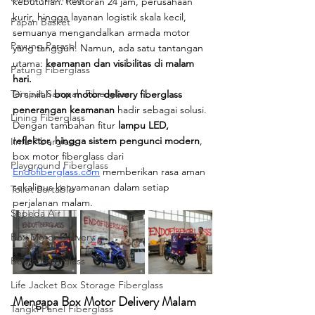
kebutuhan. Restoran 24 jam, perusahaan 
kurir, hingga layanan logistik skala kecil, 
Papan Basket
semuanya mengandalkan armada motor 
Payung Parasol
yang tangguh. Namun, ada satu tantangan 
utama: 
keamanan dan visibilitas di malam 
Patung Fiberglass
hari.
Tempat Sampah Fiberglass
Di sinilah 
box motor delivery fiberglass 
penerangan keamanan
 hadir sebagai solusi. 
Lining Fiberglass
Dengan tambahan fitur 
lampu LED, 
reflektor, hingga sistem pengunci modern
, 
Ilmu Fiberglass
box motor fiberglass dari 
Playground Fiberglass
Endofiberglass.com
 memberikan rasa aman 
sekaligus kenyamanan dalam setiap 
Toilet Portable
perjalanan malam.
Sepeda Air
Box Motor Delivery
Booth Fiberglass
Life Jacket Box Storage Fiberglass
Mengapa Box Motor Delivery Malam 
Tangki Panel Fiberglass