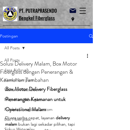
PT. PUTRAPRASENDO
Bengkel Fiberglass
Postingan
All Posts
All Posts
Solusi Delivery Malam, Box Motor
Jasa Airbrush
Fiberglass dengan Penerangan &
Keamanan Tambahan
Kiosk Fiberglass
Box Motor Delivery Fiberglass 
Wahana Waterboom
Penerangan Keamanan untuk 
Meja Kursi Fiberglass
Operasional Malam
Produk Fiberglass Custom
Di era serba cepat, layanan 
delivery 
Bak Fiberglass
malam
 bukan lagi sekadar pilihan, tapi 
Sirkus Waterplay