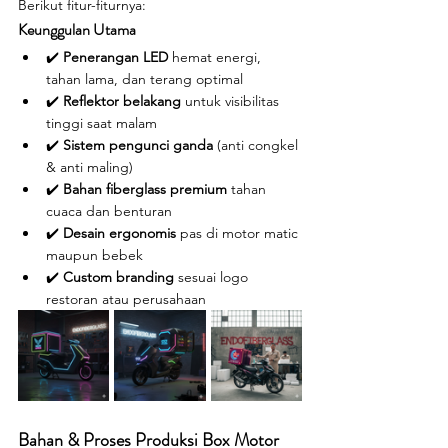
Berikut fitur-fiturnya:
Keunggulan Utama
✔️ 
Penerangan LED
 hemat energi, 
tahan lama, dan terang optimal
✔️ 
Reflektor belakang
 untuk visibilitas 
tinggi saat malam
✔️ 
Sistem pengunci ganda
 (anti congkel 
& anti maling)
✔️ 
Bahan fiberglass premium
 tahan 
cuaca dan benturan
✔️ 
Desain ergonomis
 pas di motor matic 
maupun bebek
✔️ 
Custom branding
 sesuai logo 
restoran atau perusahaan
Bahan & Proses Produksi Box Motor 