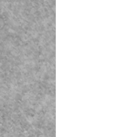
Playground Fiberglass
T
Life Jacket Box Storage Fib