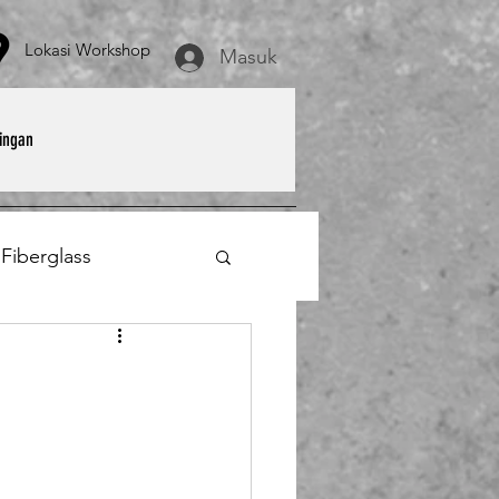
asi Workshop
Masuk
ingan
 Fiberglass
et
Payung Parasol
erglass