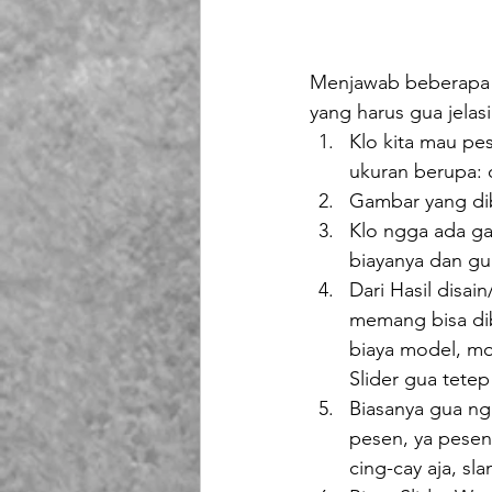
Menjawab beberapa p
yang harus gua jelasi
Klo kita mau pes
ukuran berupa: d
Gambar yang di
Klo ngga ada ga
biayanya dan gua 
Dari Hasil disai
memang bisa dibi
biaya model, mo
Slider gua tetep
Biasanya gua ngg
pesen, ya pesen
cing-cay aja, sl