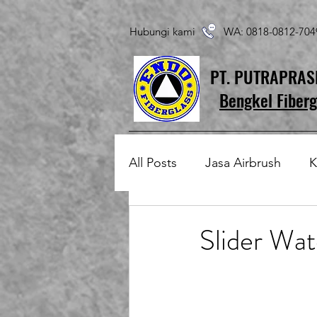
Hubungi kami WA: 0818-0812-7
PT. PUTRAPRA
Bengkel Fiberg
All Posts
Jasa Airbrush
K
Produk Fiberglass Custom
Slider Wat
Patung Fiberglass
Temp