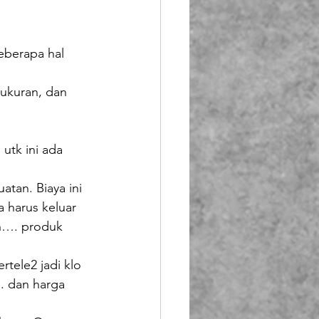
eberapa hal 
 ukuran, dan 
utk ini ada 
tan. Biaya ini 
 harus keluar 
ih…. produk 
tele2 jadi klo 
. dan harga 