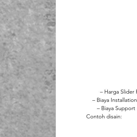
         – Harga 
    – Biaya Installa
       – Biaya Su
Contoh disain: