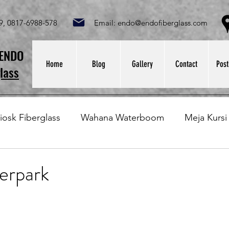
049, 0817-6988-578 Email:
endo@endofiberglass.com
Lok
SENDO
Home
Blog
Gallery
Contact
Post
lass
iosk Fiberglass
Wahana Waterboom
Meja Kursi
Bak Fiberglass
Sirkus Waterplay
Papan Bask
erpark
at Sampah Fiberglass
Lining Fiberglass
Ilmu Fib