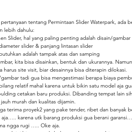
ertanyaan tentang Permintaan Slider Waterpark, ada b
n lebih dahulu:
en Slider, hal yang paling penting adalah disain/gambar
iameter slider & panjang lintasan slider
butuhkan adalah tampak atas dan samping
mbar, kita bisa disainkan, bentuk dan ukurannya. Namun 
harus site visit, biar desainnya bisa diterapin dilokasi. 
n/gambar tadi gua bisa mengestimasi berapa biaya pembua
lang relatif mahal karena untuk bikin satu model aja gua
ulding cetakan baru produksi. Dibanding tempat lain s
 jauh murah dan kualitas dijamin.
a terima proyek2 yang pake tender, ribet dan banyak ber
 aja….. karena utk barang produksi gua berani garansi…
ama ngga rugi ….. Oke aja.