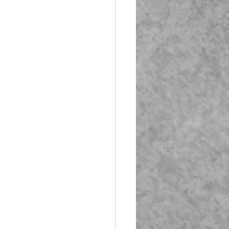
Booth Fiberglass
lass