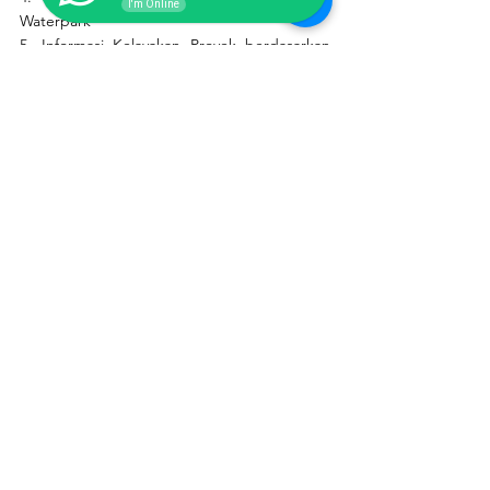
I'm Online
Waterpark
5. Informasi Kelayakan Proyek berdasarkan 
Populasi Penduduk Setempat
 HARGA UNTUK PEMBUATAN FS ADALAH 
Rp. XXX.XXX.XXX
Untuk lebih lanjut segera hubungi kami;
Ir. Hendro Prasetyo
 / 
Neni S.W
081808127049
           / 
08176988578
PT. PUTRAPRASENDO BERJAYA
Jl. Lingkarsari No.16B Kalisari Jakarta 13790.
Telp: +62-21-68564679
Fax : +62-21-87717934
My Website:
www.endofiberglass.com
www.waterpark.co.id
www.endofiber.blogspot.com
www.playground-outdoor.blogspot.com