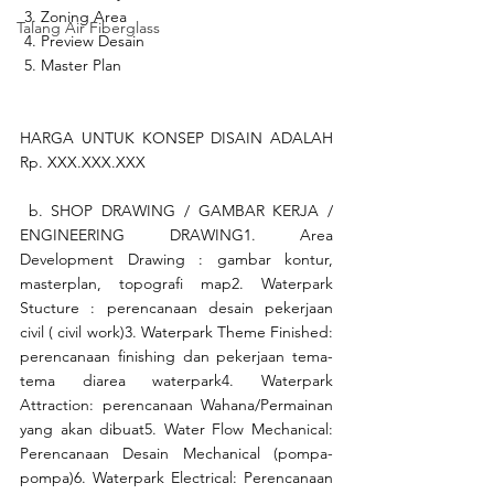
 3. Zoning Area
Talang Air Fiberglass
 4. Preview Desain
 5. Master Plan
HARGA UNTUK KONSEP DISAIN ADALAH 
Rp. XXX.XXX.XXX
 b. SHOP DRAWING / GAMBAR KERJA / 
ENGINEERING DRAWING1. Area 
Development Drawing : gambar kontur, 
masterplan, topografi map2. Waterpark 
Stucture : perencanaan desain pekerjaan 
civil ( civil work)3. Waterpark Theme Finished: 
perencanaan finishing dan pekerjaan tema-
tema diarea waterpark4. Waterpark 
Attraction: perencanaan Wahana/Permainan 
yang akan dibuat5. Water Flow Mechanical: 
Perencanaan Desain Mechanical (pompa-
pompa)6. Waterpark Electrical: Perencanaan 