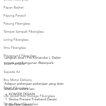
Papan Basket
Payung Parasol
Patung Fiberglass
Tempat Sampah Fiberglass
Lining Fiberglass
Ilmu Fiberglass
Playground Fiberglass
Langkah awal ( Pra Konstruksi ), Dalam 
proses pembangunan Waterpark:
Toilet Portable
Sepeda Air
Box Motor Delivery
Adapun pekerjaan-pekerjaan yang akan 
Booth Fiberglass
dilakukan antara lain:
 a. KONSEP DESAIN
Life Jacket Box Storage Fiberglass
 1. Sketsa Preview Freehand Desain 
Tangki Panel Fiberglass
 2. Gambar Layout