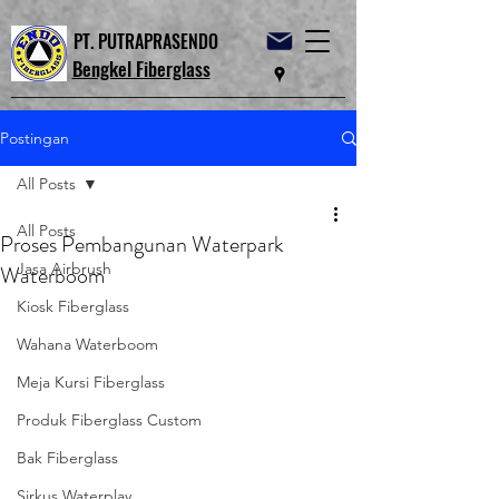
PT. PUTRAPRASENDO
Bengkel Fiberglass
Postingan
All Posts
All Posts
Proses Pembangunan Waterpark
Jasa Airbrush
Waterboom
Kiosk Fiberglass
Wahana Waterboom
Meja Kursi Fiberglass
Produk Fiberglass Custom
Bak Fiberglass
Sirkus Waterplay