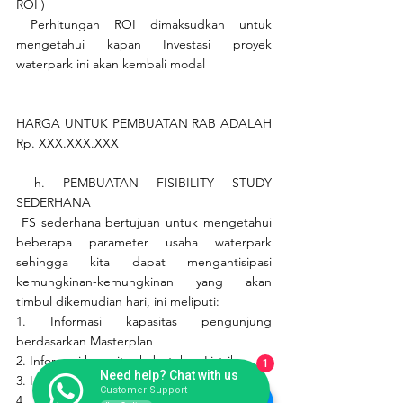
ROI )
 Perhitungan ROI dimaksudkan untuk 
mengetahui kapan Investasi proyek 
waterpark ini akan kembali modal
HARGA UNTUK PEMBUATAN RAB ADALAH 
Rp. XXX.XXX.XXX
 h. PEMBUATAN FISIBILITY STUDY 
SEDERHANA
 FS sederhana bertujuan untuk mengetahui 
beberapa parameter usaha waterpark 
sehingga kita dapat mengantisipasi 
kemungkinan-kemungkinan yang akan 
timbul dikemudian hari, ini meliputi:
1. Informasi kapasitas pengunjung 
berdasarkan Masterplan
2. Informasi kapasitas kebutuhan Listrik
1
Need help? Chat with us
3. Informasi kebutuhan volume air
Customer Support
4. Informasi Overhead Cost Pengelolaan 