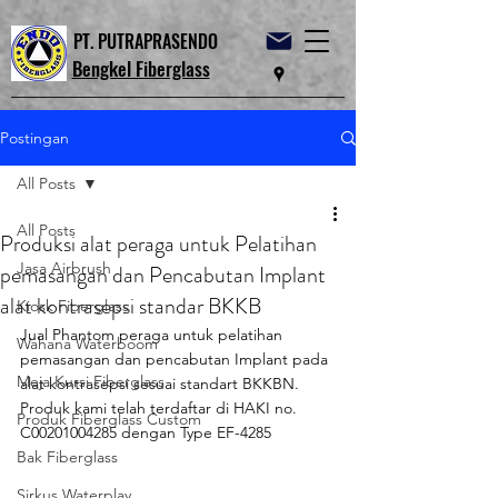
PT. PUTRAPRASENDO
Bengkel Fiberglass
Postingan
All Posts
All Posts
Produksi alat peraga untuk Pelatihan
Jasa Airbrush
pemasangan dan Pencabutan Implant
alat kontrasepsi standar BKKB
Kiosk Fiberglass
Jual Phantom peraga untuk pelatihan 
Wahana Waterboom
pemasangan dan pencabutan Implant pada 
Meja Kursi Fiberglass
alat kontrasepsi sesuai standart BKKBN. 
Produk kami telah terdaftar di HAKI no. 
Produk Fiberglass Custom
C00201004285 dengan Type EF-4285
Bak Fiberglass
Sirkus Waterplay