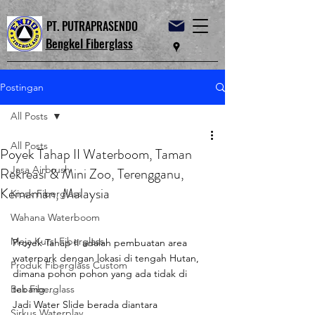
PT. PUTRAPRASENDO
Bengkel Fiberglass
Postingan
All Posts
All Posts
Poyek Tahap II Waterboom, Taman
Jasa Airbrush
Rekreasi & Mini Zoo, Terengganu,
Kemaman, Malaysia
Kiosk Fiberglass
Wahana Waterboom
Meja Kursi Fiberglass
Proyek Tahap II adalah pembuatan area 
waterpark dengan lokasi di tengah Hutan, 
Produk Fiberglass Custom
dimana pohon pohon yang ada tidak di 
Bak Fiberglass
tebang….
Jadi Water Slide berada diantara 
Sirkus Waterplay