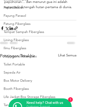
pepohonan… dan menurut gua ini adalah 
waterpark di tengah hutan pertama di dunia.
Papan Basket
Payung Parasol
Patung Fiberglass
Tempat Sampah Fiberglass
Lining Fiberglass
Ilmu Fiberglass
Lihat Semua
Postingan Terakhir
Playground Fiberglass
Toilet Portable
Sepeda Air
Box Motor Delivery
Booth Fiberglass
Life Jacket Box Storage Fiberglass
1
Need help? Chat with us
Tangki Panel Fiberglass
Customer Support