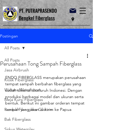
PT. PUTRAPRASENDO
Bengkel Fiberglass
Postingan
All Posts
All Posts
Perusahaan Tong Sampah Fiberglass
Jasa Airbrush
ENDO FIBERGLASS merupakan perusahaan 
Kiosk Fiberglass
tempat sampah berbahan fiberglass yang 
Wahana Waterboom
sudah dikenal diseluruh Indonesi. Dengan 
produksi berbagai model dan ukuran serta 
Meja Kursi Fiberglass
bentuk. Berikut ini gambar orderan tempat 
Produk Fiberglass Custom
sampah yang akan di kirim ke Papua
Bak Fiberglass
Sirkus Waterplay