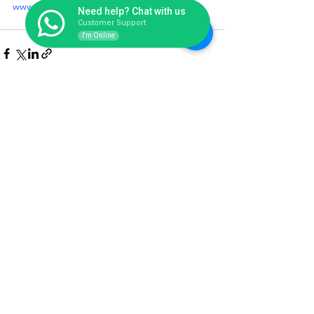
1
www.waterpark.co.id
Need help? Chat with us
Customer Support
I'm Online
Lihat Semua
Postingan Terakhir