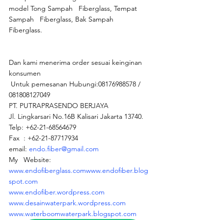
model Tong Sampah   Fiberglass, Tempat 
Sampah   Fiberglass, Bak Sampah   
Fiberglass.
Dan kami menerima order sesuai keinginan 
konsumen
 Untuk pemesanan Hubungi:08176988578 / 
081808127049 
PT. PUTRAPRASENDO BERJAYA
Jl. Lingkarsari No.16B Kalisari Jakarta 13740.
Telp: +62-21-68564679
Fax  : +62-21-87717934
email: 
endo.fiber@gmail.com
My   Website:
www.endofiberglass.com
www.endofiber.blog
spot.com
www.endofiber.wordpress.com
www.desainwaterpark.wordpress.com
www.waterboomwaterpark.blogspot.com