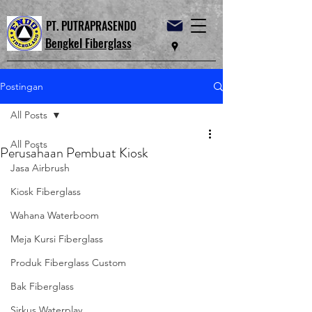
PT. PUTRAPRASENDO
Bengkel Fiberglass
Postingan
All Posts
All Posts
Perusahaan Pembuat Kiosk
Jasa Airbrush
Kiosk Fiberglass
Wahana Waterboom
Meja Kursi Fiberglass
Produk Fiberglass Custom
Bak Fiberglass
Sirkus Waterplay