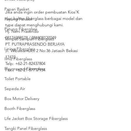
Papan Basket
Jika anda ingin order pembuatan Kios’K 
dari bahan fiberglass berbagai model dan 
Payung Parasol
type dapat menghubungi kami.
Patung Fiberglass
Hj. Neni Prasendo 
08176988578 / 081808127049 
Tempat Sampah Fiberglass
PT. PUTRAPRASENDO BERJAYA
Lining Fiberglass
Jl. Wibawamukti 2 No:36 Jatiasih Bekasi 
17423
Ilmu Fiberglass
Telp: +62-21-82437804
Playground Fiberglass
Fax : +62-21-87717934 
Toilet Portable
Sepeda Air
Box Motor Delivery
Booth Fiberglass
Life Jacket Box Storage Fiberglass
Tangki Panel Fiberglass