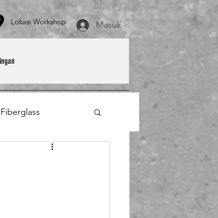
asi Workshop
Masuk
ingan
 Fiberglass
et
Payung Parasol
erglass