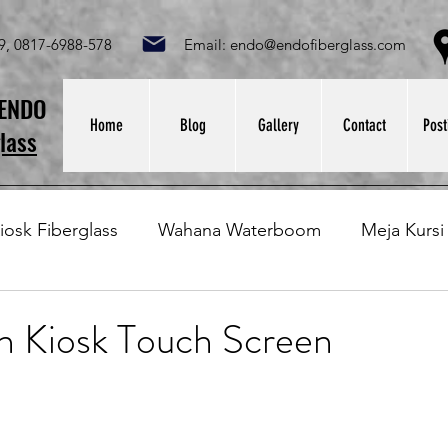
049, 0817-6988-578 Email:
endo@endofiberglass.com
Lok
SENDO
Home
Blog
Gallery
Contact
Post
lass
iosk Fiberglass
Wahana Waterboom
Meja Kursi
Bak Fiberglass
Sirkus Waterplay
Papan Bask
n Kiosk Touch Screen
at Sampah Fiberglass
Lining Fiberglass
Ilmu Fib