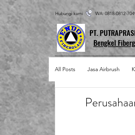
Hubungi kami WA: 0818-0812-7
PT. PUTRAPRA
Bengkel Fiberg
All Posts
Jasa Airbrush
K
Produk Fiberglass Custom
Perusahaa
Patung Fiberglass
Temp