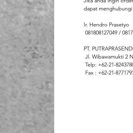
Jika anda ingin orde
dapat menghubungi 
Ir. Hendro Prasetyo 
 081808127049 / 081
PT. PUTRAPRASEND
 Jl. Wibawamukti 2 N
 Telp: +62-21-824378
 Fax : +62-21-877179