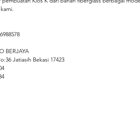
r pembuatan Kios’K dari bahan fiberglass berbagai mode
kami.
76988578
O BERJAYA
o:36 Jatiasih Bekasi 17423
04
34