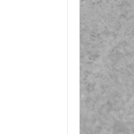
Booth Fiberglass
lass