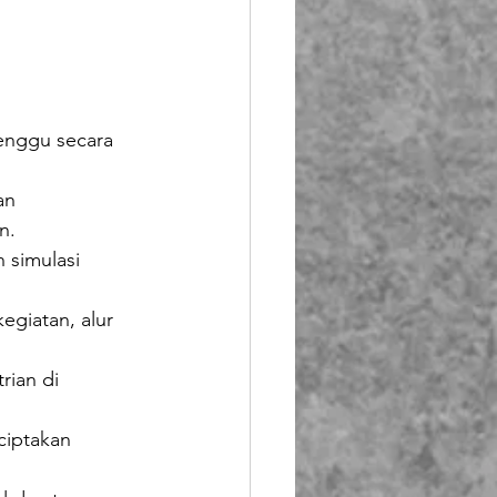
senggu secara 
an
n.
 simulasi 
egiatan, alur 
ian di 
ciptakan 