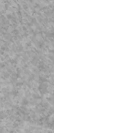
Playground Fiberglass
T
Life Jacket Box Storage Fib