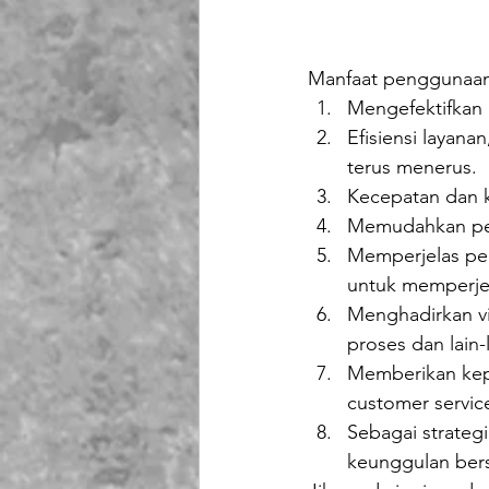
Manfaat penggunaan k
Mengefektifkan p
Efisiensi layana
terus menerus.
Kecepatan dan 
Memudahkan pen
Memperjelas pen
untuk memperjel
Menghadirkan vis
proses dan lain-
Memberikan kepu
customer servic
Sebagai strategi
keunggulan bers