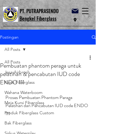
PT. PUTRAPRASENDO
Bengkel Fiberglass
Postingan
All Posts
All Posts
Pembuatan phantom peraga untuk
Jasa Airbrush
pelatihan & pencabutan IUD code
ENDO 111
Kiosk Fiberglass
Wahana Waterboom
Proses Pembuatan Phantom Peraga 
Meja Kursi Fiberglass
Pelatihan dan Pencabutan IUD code ENDO 
Produk Fiberglass Custom
111 
Bak Fiberglass
Sirkus Waterplay