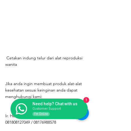
 Cetakan indung telur dari alat reproduksi 
wanita
Jika anda ingin membuat produk alat-alat 
kesehatan sesuai keinginan anda dapat 
menghubungi kami:
1
Need help? Chat with us
Customer Support
I'm Online
Ir. Hendro Prasetyo / Neni S.W
081808127049 / 08176988578
PT. PUTRAPRASENDO BERJAYA