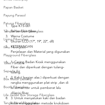
Papan Basket
Payung Parasol
Patung Fiberglass
Type KTS-001
Bahan Fiberglass.
Tempat Sampah Fiberglass
Warna Costume 
Lining Fiberglass
Ukuran LCD (17″, 19″, 22″, dll)
KETERANGAN
Ilmu Fiberglass
Penjelasan dan Material yang digunakan 
Playground Fiberglass
:
1. Casing Badan Kiosk menggunakan 
Toilet Portable
Fiber dan diperkuat dengan tulang‐
Sepeda Air
tulang.
2. Kaki ( bagian alas ) diperkuat dengan 
Box Motor Delivery
rangka menggunakan plat strip ,dan di 
Booth Fiberglass
isi semen cor untuk pemberat lalu 
dilapisi fiber.
Life Jacket Box Storage Fiberglass
3. Untuk menyatukan kaki dan badan 
Tangki Panel Fiberglass
kiosk menggunakan metode knokdown 