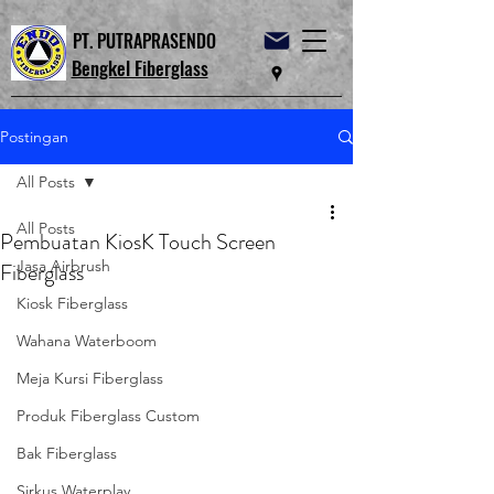
PT. PUTRAPRASENDO
Bengkel Fiberglass
Postingan
All Posts
All Posts
Pembuatan KiosK Touch Screen
Jasa Airbrush
Fiberglass
Kiosk Fiberglass
Wahana Waterboom
Meja Kursi Fiberglass
Produk Fiberglass Custom
Bak Fiberglass
Sirkus Waterplay