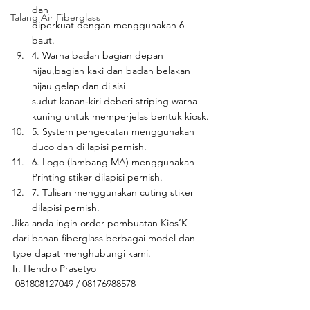
dan
Talang Air Fiberglass
diperkuat dengan menggunakan 6 
baut.
4. Warna badan bagian depan 
hijau,bagian kaki dan badan belakan 
hijau gelap dan di sisi
sudut kanan‐kiri deberi striping warna 
kuning untuk memperjelas bentuk kiosk.
5. System pengecatan menggunakan 
duco dan di lapisi pernish.
6. Logo (lambang MA) menggunakan 
Printing stiker dilapisi pernish.
7. Tulisan menggunakan cuting stiker 
dilapisi pernish.
Jika anda ingin order pembuatan Kios’K 
dari bahan fiberglass berbagai model dan 
type dapat menghubungi kami. 
Ir. Hendro Prasetyo 
 081808127049 / 08176988578