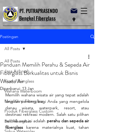
PT. PUTRAPRASENDO
Bengkel Fiberglass
Postingan
All Posts
All Posts
Panduan Memilih Perahu & Sepeda Air
Jasa Airbrush
Fiberglass Berkualitas untuk Bisnis
Wisata Air
Kiosk Fiberglass
Diperbarui:
13 Jan
Wahana Waterboom
Memilih wahana wisata air yang tepat adalah 
Meja Kursi Fiberglass
langkah penting bagi Anda yang mengelola 
danau wisata, waterpark, resort, atau 
Produk Fiberglass Custom
destinasi rekreasi modern. Salah satu pilihan 
terbaik saat ini adalah 
perahu dan sepeda air 
Bak Fiberglass
fiberglass
 karena materialnya kuat, tahan 
Sirkus Waterplay