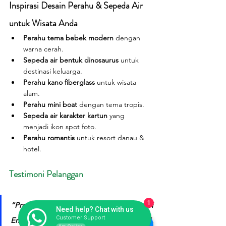
Inspirasi Desain Perahu & Sepeda Air 
untuk Wisata Anda
Perahu tema bebek modern
 dengan 
warna cerah.
Sepeda air bentuk dinosaurus
 untuk 
destinasi keluarga.
Perahu kano fiberglass
 untuk wisata 
alam.
Perahu mini boat
 dengan tema tropis.
Sepeda air karakter kartun
 yang 
menjadi ikon spot foto.
Perahu romantis
 untuk resort danau & 
hotel.
Testimoni Pelanggan
1
“Produk sepeda air fiberglass dari 
Need help? Chat with us
Customer Support
Endofiberglass sangat kuat, finishing rapi, 