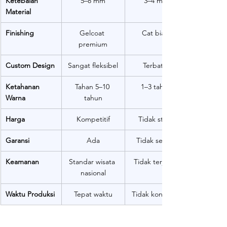
Ketebalan 
5–8 mm
3–4 mm
Material
Finishing
Gelcoat 
Cat biasa
premium
Custom Design
Sangat fleksibel
Terbatas
Ketahanan 
Tahan 5–10 
1–3 tahun
Warna
tahun
Harga
Kompetitif
Tidak stabil
Garansi
Ada
Tidak semua
Keamanan
Standar wisata 
Tidak terjamin
nasional
Waktu Produksi
Tepat waktu
Tidak konsisten