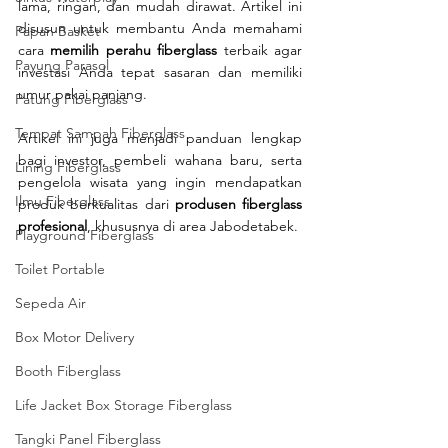
lama, ringan, dan mudah dirawat. Artikel ini 
disusun untuk membantu Anda memahami 
Papan Basket
cara 
memilih perahu fiberglass
 terbaik agar 
Payung Parasol
investasi Anda tepat sasaran dan memiliki 
umur pakai panjang.
Patung Fiberglass
Tempat Sampah Fiberglass
Artikel ini juga menjadi panduan lengkap 
bagi investor, pembeli wahana baru, serta 
Lining Fiberglass
pengelola wisata yang ingin mendapatkan 
Ilmu Fiberglass
produk berkualitas dari 
produsen fiberglass 
profesional
, khususnya di area Jabodetabek.
Playground Fiberglass
Toilet Portable
Sepeda Air
Box Motor Delivery
Booth Fiberglass
Life Jacket Box Storage Fiberglass
Tangki Panel Fiberglass