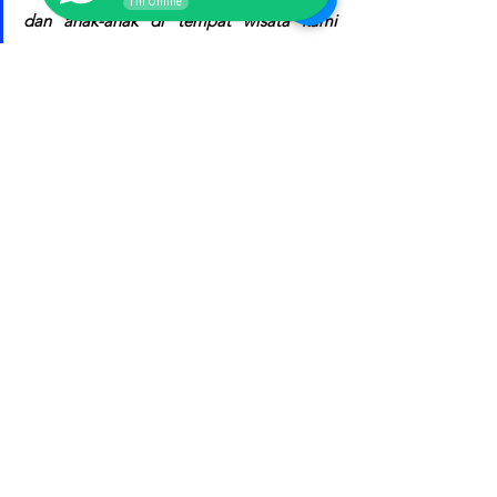
I'm Online
dan anak-anak di tempat wisata kami 
sangat menyukainya.”
 — Suhandi, 
Pengelola Danau Wisata, Bogor
“Desain custom perahu bebeknya keren 
sekali. Menjadi ikon baru waterpark kami.”
— Alwan, Owner Waterpark, Tangerang
“Pelayanan cepat, harga masuk akal, dan 
kualitasnya jauh di atas ekspektasi.”
 — 
Pita, Resort Manager, Bandung
FAQ – Pertanyaan yang Sering 
Diajukan
Q1: Apa kelebihan perahu fiberglass dibanding 