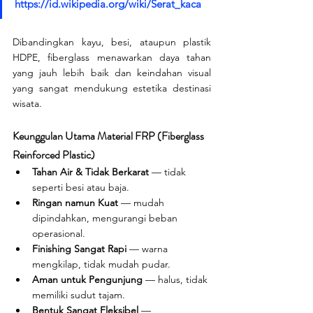
https://id.wikipedia.org/wiki/Serat_kaca
Dibandingkan kayu, besi, ataupun plastik 
HDPE, fiberglass menawarkan daya tahan 
yang jauh lebih baik dan keindahan visual 
yang sangat mendukung estetika destinasi 
wisata.
Keunggulan Utama Material FRP (Fiberglass 
Reinforced Plastic)
Tahan Air & Tidak Berkarat
 — tidak 
seperti besi atau baja.
Ringan namun Kuat
 — mudah 
dipindahkan, mengurangi beban 
operasional.
Finishing Sangat Rapi
 — warna 
mengkilap, tidak mudah pudar.
Aman untuk Pengunjung
 — halus, tidak 
memiliki sudut tajam.
Bentuk Sangat Fleksibel
 — 