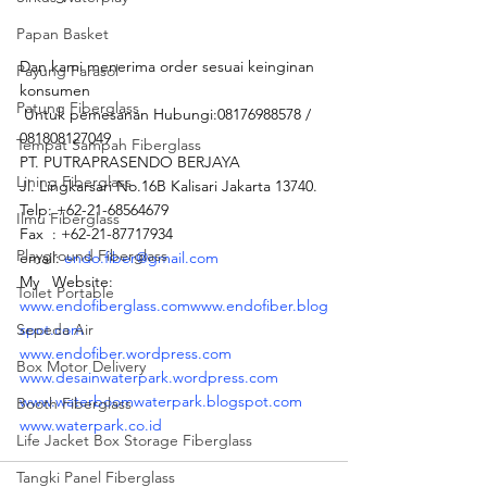
Papan Basket
Dan kami menerima order sesuai keinginan 
Payung Parasol
konsumen
Patung Fiberglass
 Untuk pemesanan Hubungi:08176988578 / 
081808127049 
Tempat Sampah Fiberglass
PT. PUTRAPRASENDO BERJAYA
Lining Fiberglass
Jl. Lingkarsari No.16B Kalisari Jakarta 13740.
Telp: +62-21-68564679
Ilmu Fiberglass
Fax  : +62-21-87717934
Playground Fiberglass
email: 
endo.fiber@gmail.com
My   Website:
Toilet Portable
www.endofiberglass.com
www.endofiber.blog
Sepeda Air
spot.com
www.endofiber.wordpress.com
Box Motor Delivery
www.desainwaterpark.wordpress.com
www.waterboomwaterpark.blogspot.com
Booth Fiberglass
www.waterpark.co.id
Life Jacket Box Storage Fiberglass
Tangki Panel Fiberglass