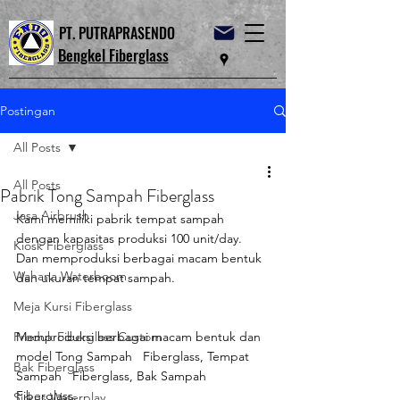
PT. PUTRAPRASENDO
Bengkel Fiberglass
Postingan
All Posts
All Posts
Pabrik Tong Sampah Fiberglass
Jasa Airbrush
Kami memiliki pabrik tempat sampah 
dengan kapasitas produksi 100 unit/day. 
Kiosk Fiberglass
Dan memproduksi berbagai macam bentuk 
Wahana Waterboom
dan ukuran tempat sampah.
Meja Kursi Fiberglass
Produk Fiberglass Custom
Memproduksi berbagai macam bentuk dan 
model Tong Sampah   Fiberglass, Tempat 
Bak Fiberglass
Sampah   Fiberglass, Bak Sampah   
Fiberglass.
Sirkus Waterplay