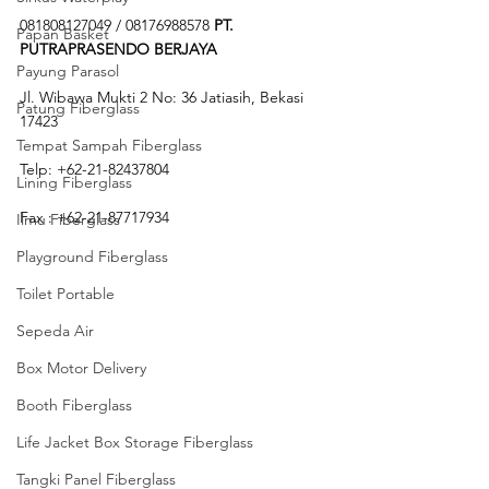
081808127049 / 08176988578 
PT. 
Papan Basket
PUTRAPRASENDO BERJAYA
Payung Parasol
Jl. Wibawa Mukti 2 No: 36 Jatiasih, Bekasi 
Patung Fiberglass
17423
Tempat Sampah Fiberglass
Telp: +62-21-82437804
Lining Fiberglass
Fax : +62-21-87717934 
Ilmu Fiberglass
Playground Fiberglass
Toilet Portable
Sepeda Air
Box Motor Delivery
Booth Fiberglass
Life Jacket Box Storage Fiberglass
Tangki Panel Fiberglass