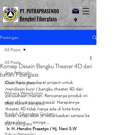
PT. PUTRAPRASENDO
Bengkel Fiberglass
Postingan
All Posts
All Posts
Konsep Desain Bangku Theater 4D dari
Jasa Airbrush
bahan Fiberglass
Disini kami mendapat project untuk 
Kiosk Fiberglass
mendisain kursi / bangku theater 4D dari 
Wahana Waterboom
perusahaan mainan. Rencananya produk ini 
akan dibuat secara massal. Harapannya 
Meja Kursi Fiberglass
theater 4D tidak hanya ada di kota-kota 
Produk Fiberglass Custom
besar, tetapi akan di sebarluaskan sampai ke 
desa-desa….. smoga…
Bak Fiberglass
Ir. H. Hendro Prasetyo / Hj. Neni S.W
Sirkus Waterplay