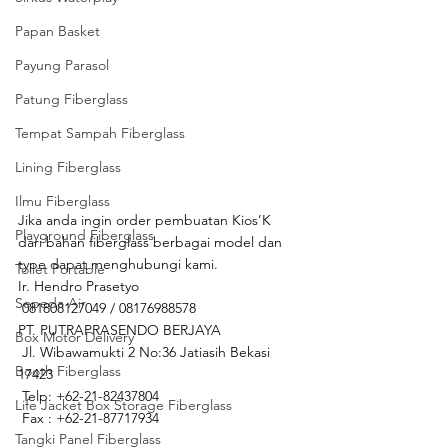
Papan Basket
Payung Parasol
Patung Fiberglass
Tempat Sampah Fiberglass
Lining Fiberglass
Ilmu Fiberglass
Jika anda ingin order pembuatan Kios’K 
Playground Fiberglass
dari bahan fiberglass berbagai model dan 
type dapat menghubungi kami.
Toilet Portable
Ir. Hendro Prasetyo 
Sepeda Air
 081808127049 / 08176988578
PT. PUTRAPRASENDO BERJAYA
Box Motor Delivery
 Jl. Wibawamukti 2 No:36 Jatiasih Bekasi 
Booth Fiberglass
17423
 Telp: +62-21-82437804
Life Jacket Box Storage Fiberglass
 Fax : +62-21-87717934
Tangki Panel Fiberglass