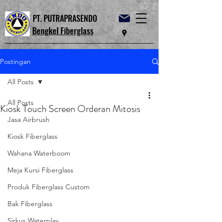
PT. PUTRAPRASENDO
Bengkel Fiberglass
Postingan
All Posts
All Posts
Kiosk Touch Screen Orderan Mitosis
Jasa Airbrush
Kiosk Fiberglass
Wahana Waterboom
Meja Kursi Fiberglass
Produk Fiberglass Custom
Bak Fiberglass
Sirkus Waterplay