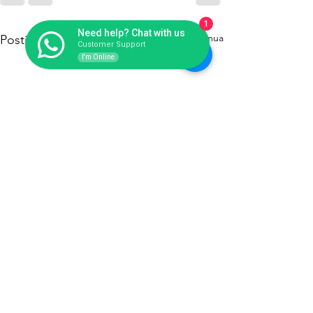
1
Need help? Chat with us
Lihat Semua
Postingan Terakhir
Customer Support
I'm Online