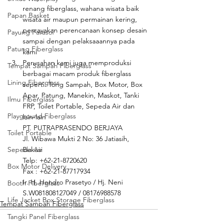
renang fiberglass, wahana wisata baik 
Papan Basket
wisata air maupun permainan kering, 
percayakan perencanaan konsep desain 
Payung Parasol
sampai dengan pelaksaaannya pada 
Patung Fiberglass
kami
Perusahan kami juga memproduksi 
Tempat Sampah Fiberglass
berbagai macam produk fiberglass 
Lining Fiberglass
seperti: Tong Sampah, Box Motor, Box 
Apar, Patung, Manekin, Maskot, Tanki 
Ilmu Fiberglass
FRP, Toilet Portable, Sepeda Air dan 
Playground Fiberglass
lain-lain
PT. PUTRAPRASENDO BERJAYA
Toilet Portable
Jl. Wibawa Mukti 2 No: 36 Jatiasih, 
Sepeda Air
Bekasi
Telp: +62-21-8720620
Box Motor Delivery
Fax : +62-21-87717934
Ir. H. Hendro Prasetyo / Hj. Neni 
Booth Fiberglass
S.W081808127049 / 08176988578
Life Jacket Box Storage Fiberglass
Tempat Sampah Fiberglass
Tangki Panel Fiberglass