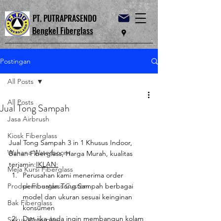
PT. PUTRAPRASENDO
Bengkel Fiberglass
Postingan
All Posts
All Posts
Jual Tong Sampah
Jasa Airbrush
Kiosk Fiberglass
Jual Tong Sampah 3 in 1 Khusus Indoor, 
Wahana Waterboom
Bahan Fiberglass, Harga Murah, kualitas 
terjamin:
IKLAN:
Meja Kursi Fiberglass
Perusahan kami menerima order 
Produk Fiberglass Custom
pembuatan Tong Sampah berbagai 
model dan ukuran sesuai keinginan 
Bak Fiberglass
konsumen
Dan jika anda ingin membangun kolam 
Sirkus Waterplay