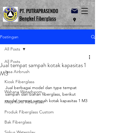
PT. PUTRAPRASENDO
Bengkel Fiberglass
Postingan
All Posts
All Posts
Jual tempat sampah kotak kapasitas 1
Jasa Airbrush
M3
Kiosk Fiberglass
Jual berbagai model dan type tempat 
Wahana Waterboom
sampah dari bahan fiberglass, berikut 
model tempat sampah kotak kapasitas 1 M3
Meja Kursi Fiberglass
Produk Fiberglass Custom
Bak Fiberglass
Sirkus Waterplay