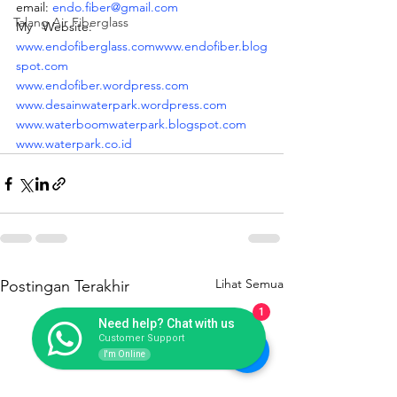
email: 
endo.fiber@gmail.com
Talang Air Fiberglass
My   Website:  
www.endofiberglass.com
www.endofiber.blog
spot.com
www.endofiber.wordpress.com
www.desainwaterpark.wordpress.com
www.waterboomwaterpark.blogspot.com
www.waterpark.co.id
Lihat Semua
Postingan Terakhir
1
Need help? Chat with us
Customer Support
I'm Online