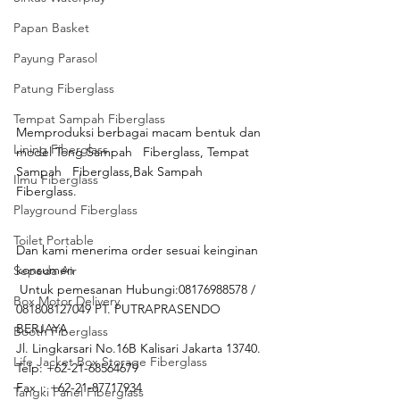
Papan Basket
Payung Parasol
Patung Fiberglass
Tempat Sampah Fiberglass
Memproduksi berbagai macam bentuk dan 
Lining Fiberglass
model Tong Sampah   Fiberglass, Tempat 
Sampah   Fiberglass,Bak Sampah   
Ilmu Fiberglass
Fiberglass.
Playground Fiberglass
Toilet Portable
Dan kami menerima order sesuai keinginan 
konsumen
Sepeda Air
 Untuk pemesanan Hubungi:08176988578 / 
Box Motor Delivery
081808127049 PT. PUTRAPRASENDO 
BERJAYA
Booth Fiberglass
Jl. Lingkarsari No.16B Kalisari Jakarta 13740.
Life Jacket Box Storage Fiberglass
Telp: +62-21-68564679
Fax  : +62-21-87717934
Tangki Panel Fiberglass