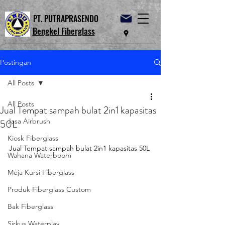
PT. PUTRAPRASENDO
Bengkel Fiberglass
Postingan
All Posts
All Posts
Jual Tempat sampah bulat 2in1 kapasitas
Jasa Airbrush
50L
Kiosk Fiberglass
Jual Tempat sampah bulat 2in1 kapasitas 50L
Wahana Waterboom
Meja Kursi Fiberglass
Produk Fiberglass Custom
Bak Fiberglass
Sirkus Waterplay