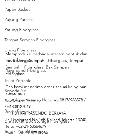
Papan Basket
Payung Parasol
Patung Fiberglass
Tempat Sampah Fiberglass
Lining Fiberglass
Memproduksi berbagai macam bentuk dan 
Ilmu Fiberglass
model Tong Sampah   Fiberglass, Tempat 
Sampah   Fiberglass, Bak Sampah   
Playground Fiberglass
Fiberglass.
Toilet Portable
Dan kami menerima order sesuai keinginan 
Sepeda Air
konsumen
 Untuk pemesanan Hubungi:08176988578 / 
Box Motor Delivery
081808127049 
Booth Fiberglass
PT. PUTRAPRASENDO BERJAYA
Jl. Lingkarsari No.16B Kalisari Jakarta 13740.
Life Jacket Box Storage Fiberglass
Telp: +62-21-68564679
Tangki Panel Fiberglass
Fax  : +62-21-87717934