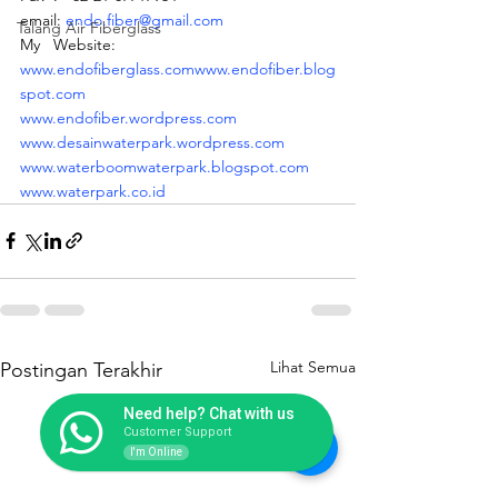
email: 
endo.fiber@gmail.com
Talang Air Fiberglass
My   Website:
www.endofiberglass.com
www.endofiber.blog
spot.com
www.endofiber.wordpress.com
www.desainwaterpark.wordpress.com
www.waterboomwaterpark.blogspot.com
www.waterpark.co.id
Lihat Semua
Postingan Terakhir
Need help? Chat with us
Customer Support
I'm Online