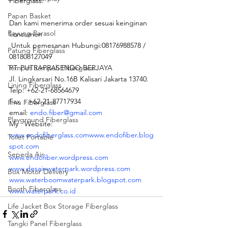
Fiberglass.
Papan Basket
Dan kami menerima order sesuai keinginan 
Payung Parasol
konsumen
 Untuk pemesanan Hubungi:08176988578 / 
Patung Fiberglass
081808127049 
Tempat Sampah Fiberglass
PT. PUTRAPRASENDO BERJAYA
Jl. Lingkarsari No.16B Kalisari Jakarta 13740.
Lining Fiberglass
Telp: +62-21-68564679
Fax  : +62-21-87717934
Ilmu Fiberglass
email: 
endo.fiber@gmail.com
Playground Fiberglass
My   Website:
www.endofiberglass.com
www.endofiber.blog
Toilet Portable
spot.com
Sepeda Air
www.endofiber.wordpress.com
www.desainwaterpark.wordpress.com
Box Motor Delivery
www.waterboomwaterpark.blogspot.com
Booth Fiberglass
www.waterpark.co.id
Life Jacket Box Storage Fiberglass
Tangki Panel Fiberglass