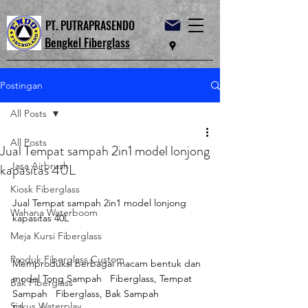
PT. PUTRAPRASENDO
Bengkel Fiberglass
Postingan
All Posts
All Posts
Jual Tempat sampah 2in1 model lonjong
Jasa Airbrush
kapasitas 40L
Kiosk Fiberglass
Jual Tempat sampah 2in1 model lonjong 
Wahana Waterboom
kapasitas 40L
Meja Kursi Fiberglass
Produk Fiberglass Custom
Memproduksi berbagai macam bentuk dan 
model Tong Sampah   Fiberglass, Tempat 
Bak Fiberglass
Sampah   Fiberglass, Bak Sampah   
Sirkus Waterplay