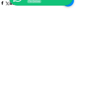
I'm Online
Lihat Semua
Postingan Terakhir