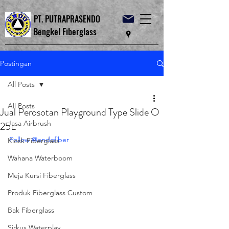
PT. PUTRAPRASENDO
Bengkel Fiberglass
Postingan
All Posts
All Posts
Jual Perosotan Playground Type Slide O
Jasa Airbrush
25L
Follow @endofiber
Kiosk Fiberglass
Wahana Waterboom
Meja Kursi Fiberglass
Produk Fiberglass Custom
Bak Fiberglass
Sirkus Waterplay