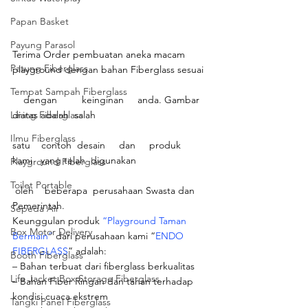
Papan Basket
Payung Parasol
Terima Order pembuatan aneka macam 
Patung Fiberglass
playground dengan bahan Fiberglass sesuai
Tempat Sampah Fiberglass
    dengan         keinginan     anda. Gambar 
Lining Fiberglass
diatas adalah  salah
Ilmu Fiberglass
satu    contoh  desain     dan     produk   
kami   yang telah  digunakan
Playground Fiberglass
Toilet Portable
 oleh    beberapa  perusahaan Swasta dan 
Pemerintah. 
Sepeda Air
Keunggulan produk 
“Playground Taman 
Box Motor Delivery
Bermain”
 dari perusahaan kami “
ENDO 
FIBERGLASS
” adalah:
Booth Fiberglass
– Bahan terbuat dari fiberglass berkualitas
Life Jacket Box Storage Fiberglass
– Bahan Fiber Ringan dan tahan terhadap 
kondisi cuaca ekstrem
Tangki Panel Fiberglass