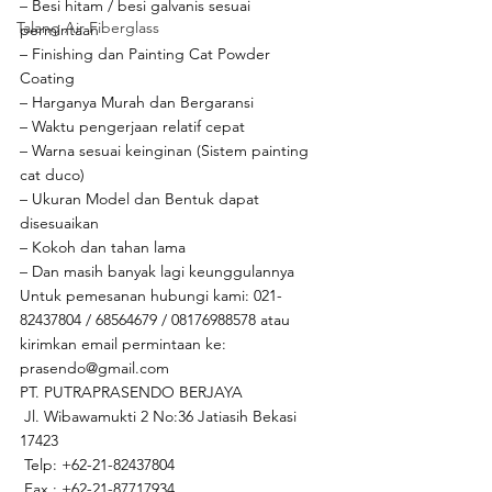
– Besi hitam / besi galvanis sesuai 
Talang Air Fiberglass
permintaan
– Finishing dan Painting Cat Powder 
Coating 
– Harganya Murah dan Bergaransi 
– Waktu pengerjaan relatif cepat
– Warna sesuai keinginan (Sistem painting 
cat duco)
– Ukuran Model dan Bentuk dapat 
disesuaikan
– Kokoh dan tahan lama
– Dan masih banyak lagi keunggulannya 
Untuk pemesanan hubungi kami: 021-
82437804 / 68564679 / 08176988578 atau 
kirimkan email permintaan ke: 
prasendo@gmail.com 
PT. PUTRAPRASENDO BERJAYA
 Jl. Wibawamukti 2 No:36 Jatiasih Bekasi 
17423
 Telp: +62-21-82437804
 Fax : +62-21-87717934