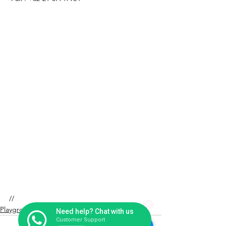
//
1
Playground Fiberglass
Need help? Chat with us
Customer Support