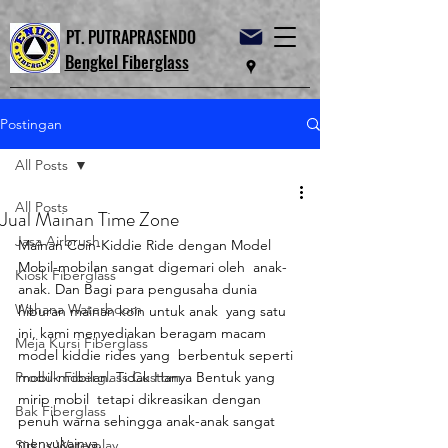
PT. PUTRAPRASENDO
Bengkel Fiberglass
Postingan
All Posts
All Posts
Jual Mainan Time Zone
Jasa Airbrush
Mainan Coin-Kiddie Ride dengan Model 
Mobil-mobilan sangat digemari oleh  anak-
Kiosk Fiberglass
anak. Dan Bagi para pengusaha dunia 
Wahana Waterboom
hiburan mainan koin untuk anak  yang satu 
ini, kami menyediakan beragam macam 
Meja Kursi Fiberglass
model kiddie rides yang  berbentuk seperti 
Produk Fiberglass Custom
mobil-mobilan. Tidak Hanya Bentuk yang 
mirip mobil  tetapi dikreasikan dengan 
Bak Fiberglass
penuh warna sehingga anak-anak sangat  
menyukainya.
Sirkus Waterplay