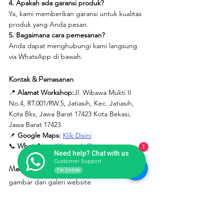
4. Apakah ada garansi produk?
Ya, kami memberikan garansi untuk kualitas 
produk yang Anda pesan.
5. Bagaimana cara pemesanan?
Anda dapat menghubungi kami langsung 
via WhatsApp di bawah.
Kontak & Pemesanan
📍 
Alamat Workshop:
Jl. Wibawa Mukti II 
No.4, RT.001/RW.5, Jatiasih, Kec. Jatiasih, 
Kota Bks, Jawa Barat 17423 Kota Bekasi, 
Jawa Barat 17423
📌 
Google Maps:
Klik Disini
📞 
WhatsApp:
Klik untuk Chat
1
Need help? Chat with us
Customer Support
Media/Gambar
I'm Online
gambar dari galeri website 
endofiberglass.com