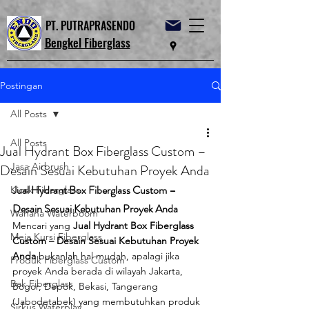
PT. PUTRAPRASENDO
Bengkel Fiberglass
Postingan
All Posts
All Posts
Jual Hydrant Box Fiberglass Custom –
Jasa Airbrush
Desain Sesuai Kebutuhan Proyek Anda
Jual Hydrant Box Fiberglass Custom – 
Kiosk Fiberglass
Desain Sesuai Kebutuhan Proyek Anda
Wahana Waterboom
Mencari yang 
Jual Hydrant Box Fiberglass 
Meja Kursi Fiberglass
Custom – Desain Sesuai Kebutuhan Proyek 
Anda
 bukanlah hal mudah, apalagi jika 
Produk Fiberglass Custom
proyek Anda berada di wilayah Jakarta, 
Bak Fiberglass
Bogor, Depok, Bekasi, Tangerang 
(Jabodetabek) yang membutuhkan produk 
Sirkus Waterplay