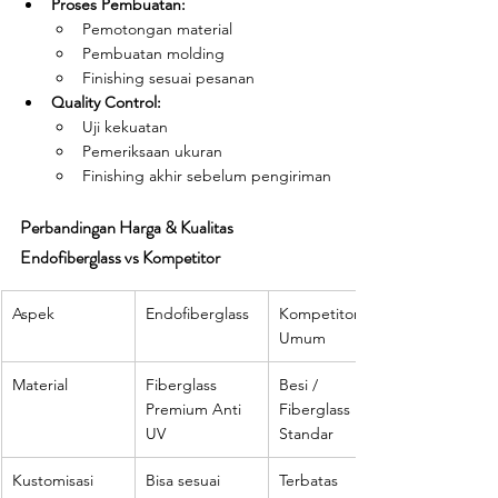
Proses Pembuatan:
Pemotongan material
Pembuatan molding
Finishing sesuai pesanan
Quality Control:
Uji kekuatan
Pemeriksaan ukuran
Finishing akhir sebelum pengiriman
Perbandingan Harga & Kualitas 
Endofiberglass vs Kompetitor
Aspek
Endofiberglass
Kompetitor 
Umum
Material
Fiberglass 
Besi / 
Premium Anti 
Fiberglass 
UV
Standar
Kustomisasi 
Bisa sesuai 
Terbatas