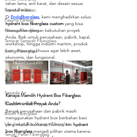
tahan lama, anti karat, dan desain sesuai 
Papan Basket
standar industri.
Di 
Endofiberglass
, kami menghadirkan solusi 
Payung Parasol
hydrant box fiberglass custom
 yang bisa 
Patung Fiberglass
disesuaikan dengan kebutuhan proyek 
Anda. Baik untuk perusahaan, pabrik, kapal, 
Tempat Sampah Fiberglass
workshop, hingga industri maritim, produk 
kami dirancang khusus agar lebih awet, 
Lining Fiberglass
ekonomis, dan fungsional.
Ilmu Fiberglass
Playground Fiberglass
Toilet Portable
Sepeda Air
Kenapa Memilih Hydrant Box Fiberglass 
Custom untuk Proyek Anda?
Box Motor Delivery
Banyak perusahaan dan pabrik masih 
Booth Fiberglass
menggunakan hydrant box berbahan besi 
Life Jacket Box Storage Fiberglass
yang mudah berkarat. Namun, kini 
hydrant 
box fiberglass
 menjadi pilihan utama karena:
Tangki Panel Fiberglass